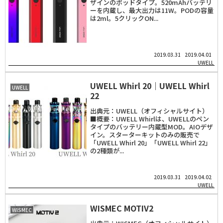
ザインのポッドタイプ。520mAhバッテリ
ーを内蔵し、最大出力は11W。PODの容量
は2ml。5クリックON...
2019.03.31
2019.04.01
UWELL
UWELL Whirl 20｜UWELL Whirl
UWELL
22
出典元：UWELL（オフィシャルサイト）
■概要：UWELL Whirlは、UWELLのペン
タイプのバッテリー内蔵型MOD。AIOデザ
イン。スターターキットのみの販売で
「UWELL Whirl 20」「UWELL Whirl 22」
の2種類が...
2019.03.31
2019.04.02
UWELL
WISMEC MOTIV2
WISMEC