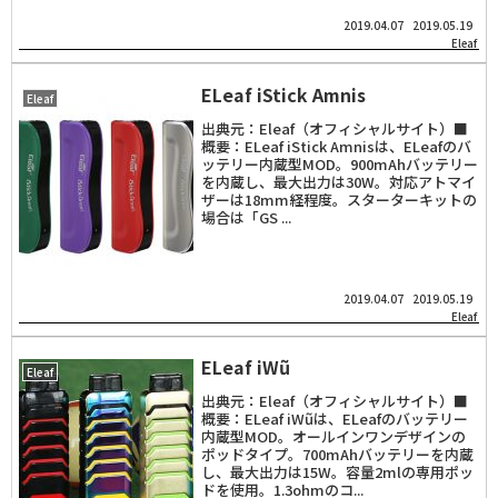
2019.04.07
2019.05.19
Eleaf
ELeaf iStick Amnis
Eleaf
出典元：Eleaf（オフィシャルサイト）■
概要：ELeaf iStick Amnisは、ELeafのバ
ッテリー内蔵型MOD。900mAhバッテリー
を内蔵し、最大出力は30W。対応アトマイ
ザーは18mm経程度。スターターキットの
場合は「GS ...
2019.04.07
2019.05.19
Eleaf
ELeaf iWũ
Eleaf
出典元：Eleaf（オフィシャルサイト）■
概要：ELeaf iWũは、ELeafのバッテリー
内蔵型MOD。オールインワンデザインの
ポッドタイプ。700mAhバッテリーを内蔵
し、最大出力は15W。容量2mlの専用ポッ
ドを使用。1.3ohmのコ...