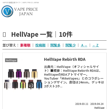
VAPEの価格比較サイト｜VAPE PRICE JAPAN
HellVape 一覧｜10件
並び替え：
｜
｜
｜
｜
｜
HellVape Rebirth RDA
HellVape
出典元：HellVape（オフィシャルサイ
ト）■概要：HellVape Rebirth RDAは、
HellVapeのRDAアトマイザー。
YouTuber「MikeVapes」とのコラボレー
ションデザイン。直径は24mm。デッキは
2ポスト2ホ...
2019.03.11
2019.04.24
HellVape