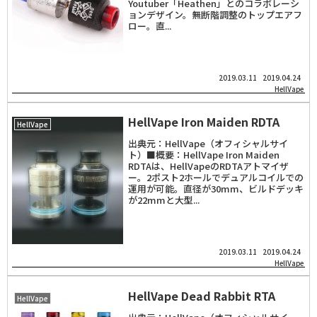
Youtuber「Heathen」とのコラボレーシ
ョンデザイン。無断階調整のトップエアフ
ロー。直...
2019.03.11
2019.04.24
HellVape
HellVape Iron Maiden RDTA
HellVape
出典元：HellVape（オフィシャルサイ
ト）■概要：HellVape Iron Maiden
RDTAは、HellVapeのRDTAアトマイザ
ー。2ポスト2ホールでデュアルコイルでの
運用が可能。直径が30mm、ビルドデッキ
が22mmと大型...
2019.03.11
2019.04.24
HellVape
HellVape Dead Rabbit RTA
HellVape