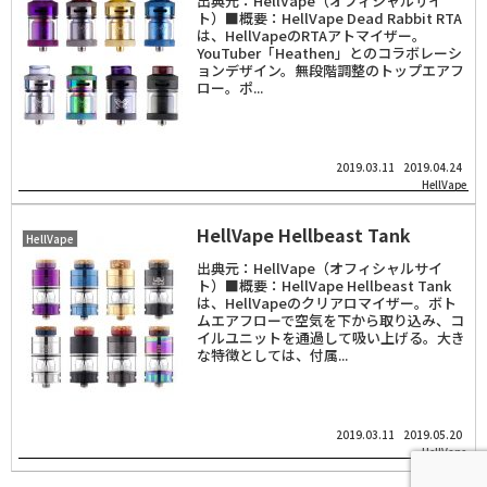
出典元：HellVape（オフィシャルサイ
ト）■概要：HellVape Dead Rabbit RTA
は、HellVapeのRTAアトマイザー。
YouTuber「Heathen」とのコラボレーシ
ョンデザイン。無段階調整のトップエアフ
ロー。ポ...
2019.03.11
2019.04.24
HellVape
HellVape Hellbeast Tank
HellVape
出典元：HellVape（オフィシャルサイ
ト）■概要：HellVape Hellbeast Tank
は、HellVapeのクリアロマイザー。ボト
ムエアフローで空気を下から取り込み、コ
イルユニットを通過して吸い上げる。大き
な特徴としては、付属...
2019.03.11
2019.05.20
HellVape