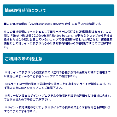
情報取得時間について
■この価格情報は【2026年08月09日14時27分31秒】に取得された情報です。
※この価格情報はキャッシュとして当サーバーに保存され2時間維持されます。この
間に「Efest IMR 18650 2100mAh 38A flat top battery」が新たなショップから新規出
品された場合や既に出品しているショップで価格更新が行われた場合など、価格比較
情報として当サイトに表示されるのは情報取得時間から2時間後ですのでご理解下さ
い。
ご利用の際の諸注意
※当サイトで表示される検索結果では送料や各種手数料の金額など細かな情報まで
は取得出来ませんので必ず各ショップにてご確認下さい。
※ECサイトの仕様の問題で送料設定を確実に判別出来ないサイトが御座います。必
ず購入の際には各ショップにてご確認下さい。
※各サービス独自のポイントプログラムや地域送料設定の詳細などは価格に含まれ
ておりませんので予めご了承下さい。
※ポイント倍増期間中などにより当サイトでの検索結果よりお得な場合も御座いま
すので予めご了承下さい。