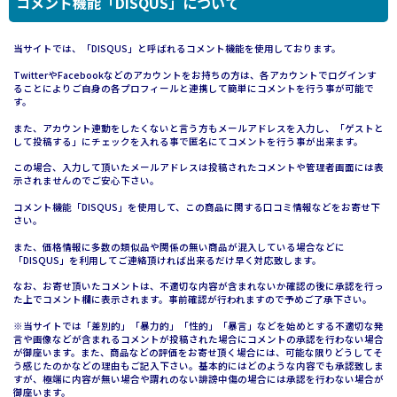
コメント機能「DISQUS」について
当サイトでは、「DISQUS」と呼ばれるコメント機能を使用しております。
TwitterやFacebookなどのアカウントをお持ちの方は、各アカウントでログインす
ることによりご自身の各プロフィールと連携して簡単にコメントを行う事が可能で
す。
また、アカウント連動をしたくないと言う方もメールアドレスを入力し、「ゲストと
して投稿する」にチェックを入れる事で匿名にてコメントを行う事が出来ます。
この場合、入力して頂いたメールアドレスは投稿されたコメントや管理者画面には表
示されませんのでご安心下さい。
コメント機能「DISQUS」を使用して、この商品に関する口コミ情報などをお寄せ下
さい。
また、価格情報に多数の類似品や関係の無い商品が混入している場合などに
「DISQUS」を利用してご連絡頂ければ出来るだけ早く対応致します。
なお、お寄せ頂いたコメントは、不適切な内容が含まれないか確認の後に承認を行っ
た上でコメント欄に表示されます。事前確認が行われますので予めご了承下さい。
※当サイトでは「差別的」「暴力的」「性的」「暴言」などを始めとする不適切な発
言や画像などが含まれるコメントが投稿された場合にコメントの承認を行わない場合
が御座います。また、商品などの評価をお寄せ頂く場合には、可能な限りどうしてそ
う感じたのかなどの理由もご記入下さい。基本的にはどのような内容でも承認致しま
すが、極端に内容が無い場合や謂れのない誹謗中傷の場合には承認を行わない場合が
御座います。