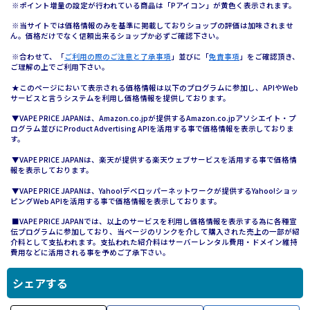
※ポイント増量の設定が行われている商品は「Pアイコン」が黄色く表示されます。
※当サイトでは価格情報のみを基準に掲載しておりショップの評価は加味されませ
ん。価格だけでなく信頼出来るショップか必ずご確認下さい。
※合わせて、「
ご利用の際のご注意と了承事項
」並びに「
免責事項
」をご確認頂き、
ご理解の上でご利用下さい。
★このページにおいて表示される価格情報は以下のプログラムに参加し、APIやWeb
サービスと言うシステムを利用し価格情報を提供しております。
▼VAPE PRICE JAPANは、Amazon.co.jpが提供するAmazon.co.jpアソシエイト・プ
ログラム並びにProduct Advertising APIを活用する事で価格情報を表示しておりま
す。
▼VAPE PRICE JAPANは、楽天が提供する楽天ウェブサービスを活用する事で価格情
報を表示しております。
▼VAPE PRICE JAPANは、Yahoo!デベロッパーネットワークが提供するYahoo!ショッ
ピングWeb APIを活用する事で価格情報を表示しております。
■VAPE PRICE JAPANでは、以上のサービスを利用し価格情報を表示する為に各種宣
伝プログラムに参加しており、当ページのリンクを介して購入された売上の一部が紹
介料として支払われます。支払われた紹介料はサーバーレンタル費用・ドメイン維持
費用などに活用される事を予めご了承下さい。
シェアする