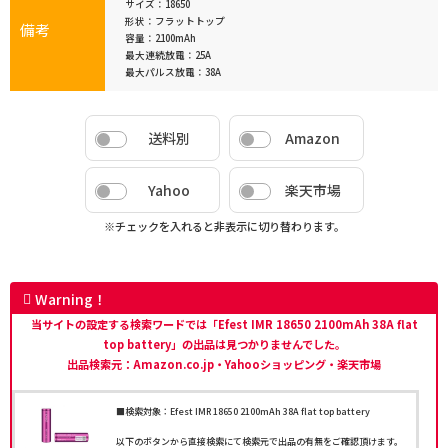
サイズ：18650
形状：フラットトップ
備考
容量：2100mAh
最大連続放電：25A
最大パルス放電：38A
送料別
Amazon
Yahoo
楽天市場
※チェックを入れると非表示に切り替わります。
Warning！
当サイトの設定する検索ワードでは「Efest IMR 18650 2100mAh 38A flat
top battery」の出品は見つかりませんでした。
出品検索元：Amazon.co.jp・Yahooショッピング・楽天市場
■検索対象：Efest IMR 18650 2100mAh 38A flat top battery
以下のボタンから直接検索にて検索元で出品の有無をご確認頂けます。