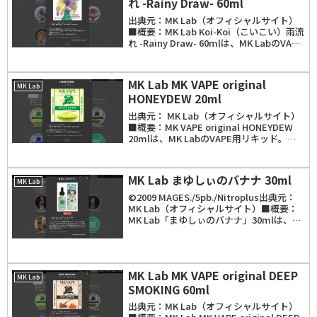
れ -Rainy Draw- 60ml
出典元：MK Lab（オフィシャルサイト）
■概要：MK Lab Koi-Koi（こいこい）雨流
れ -Rainy Draw- 60mlは、MK LabのVAPE
用リキッド。フレーバーは、濃厚なバニラ
とドラゴンフルーツの香り。容量は20ml
と6...
MK Lab MK VAPE original
MK Lab
HONEYDEW 20ml
出典元： MK Lab（オフィシャルサイト）
■概要：MK VAPE original HONEYDEW
20mlは、MK LabのVAPE用リキッド。フ
レーバーは、メロン風味のフルーツをベー
スに、バニラ＆バターの濃厚な香り。容量
は20mlと...
MK Lab まゆしぃのバナナ 30ml
MK Lab
©2009 MAGES./5pb./Nitroplus出典元：
MK Lab（オフィシャルサイト）■概要：
MK Lab「まゆしぃのバナナ」30mlは、
MK LabのVAPE用リキッド。「MK Lab」
と「STEINS;GATE」シリーズとのコ...
MK Lab MK VAPE original DEEP
MK Lab
SMOKING 60ml
出典元：MK Lab（オフィシャルサイト）