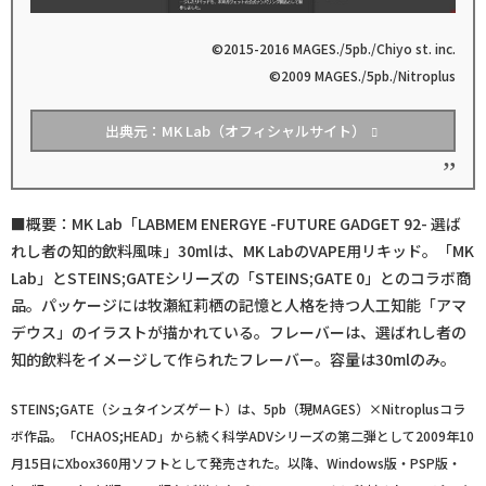
©2015-2016 MAGES./5pb./Chiyo st. inc.
©2009 MAGES./5pb./Nitroplus
出典元：MK Lab（オフィシャルサイト）
■概要：MK Lab「LABMEM ENERGYE -FUTURE GADGET 92- 選ば
れし者の知的飲料風味」30mlは、MK LabのVAPE用リキッド。「MK
Lab」とSTEINS;GATEシリーズの「STEINS;GATE 0」とのコラボ商
品。パッケージには牧瀬紅莉栖の記憶と人格を持つ人工知能「アマ
デウス」のイラストが描かれている。フレーバーは、選ばれし者の
知的飲料をイメージして作られたフレーバー。容量は30mlのみ。
STEINS;GATE（シュタインズゲート）は、5pb（現MAGES）×Nitroplusコラ
ボ作品。「CHAOS;HEAD」から続く科学ADVシリーズの第二弾として2009年10
月15日にXbox360用ソフトとして発売された。以降、Windows版・PSP版・