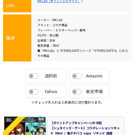
MK Lab（オフィシャルサイト）
URL
メーカー：MK Lab
ブランド：コラボ商品
フレーバー：ドクターペッパー風味
VG/PG：非公開
備考
生産国：日本
販売容量：30ml
■「MK Lab」と STEINS;GATEシリーズ「STEINS;GATE 0」とのコ
ラボ商品
送料別
Amazon
Yahoo
楽天市場
※チェックを入れると非表示に切り替わります。
ポイントアップ
【ポイントアップキャンペーン中 0倍】
【シュタインズ・ゲート】コラボレーションリキッ
ド 30ml / 電子タバコ vape リキッド 国産