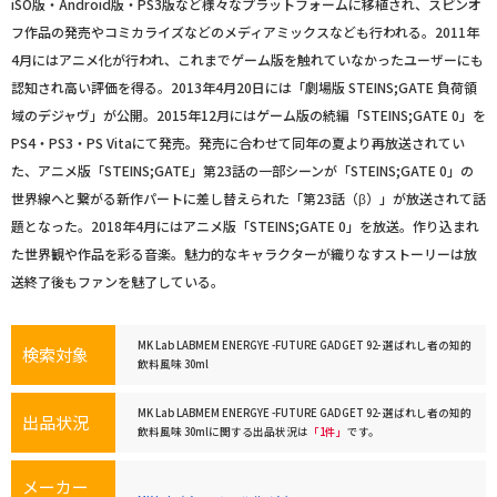
iSO版・Android版・PS3版など様々なプラットフォームに移植され、スピンオ
フ作品の発売やコミカライズなどのメディアミックスなども行われる。2011年
4月にはアニメ化が行われ、これまでゲーム版を触れていなかったユーザーにも
認知され高い評価を得る。2013年4月20日には「劇場版 STEINS;GATE 負荷領
域のデジャヴ」が公開。2015年12月にはゲーム版の続編「STEINS;GATE 0」を
PS4・PS3・PS Vitaにて発売。発売に合わせて同年の夏より再放送されてい
た、アニメ版「STEINS;GATE」第23話の一部シーンが「STEINS;GATE 0」の
世界線へと繋がる新作パートに差し替えられた「第23話（β）」が放送されて話
題となった。2018年4月にはアニメ版「STEINS;GATE 0」を放送。作り込まれ
た世界観や作品を彩る音楽。魅力的なキャラクターが織りなすストーリーは放
送終了後もファンを魅了している。
MK Lab LABMEM ENERGYE -FUTURE GADGET 92- 選ばれし者の知的
検索対象
飲料風味 30ml
MK Lab LABMEM ENERGYE -FUTURE GADGET 92- 選ばれし者の知的
出品状況
飲料風味 30mlに関する出品状況は
「1件」
です。
メーカー