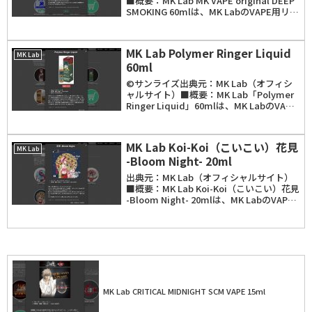
■概要：MK Lab MK VAPE original DEEP
SMOKING 60mlは、MK LabのVAPE用リキ
ッド。フレーバーは、タバコフレーバーに
キャラメルの苦味とほのかな甘味を加え
た...
MK Lab Polymer Ringer Liquid
MK Lab
60ml
©サンライズ出典元：MK Lab（オフィシ
ャルサイト）■概要：MK Lab「Polymer
Ringer Liquid」60mlは、MK LabのVAPE
用リキッド。「MK Lab」と「装甲騎兵ボ
トムズ」とのコラボ商品。パッケージはレ
ッドシ...
MK Lab Koi-Koi（こいこい）花見
MK Lab
-Bloom Night- 20ml
出典元：MK Lab（オフィシャルサイト）
■概要：MK Lab Koi-Koi（こいこい）花見
-Bloom Night- 20mlは、MK LabのVAPE
用リキッド。フレーバーは、出力により味
わいが変わり、低ワットで吸うと甘みのあ
る爽や...
MK Lab CRITICAL MIDNIGHT SCM VAPE 15ml