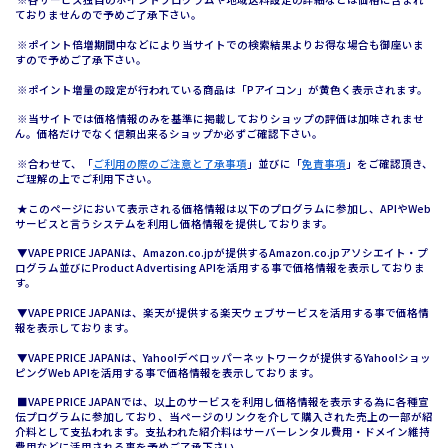
ておりませんので予めご了承下さい。
※ポイント倍増期間中などにより当サイトでの検索結果よりお得な場合も御座いま
すので予めご了承下さい。
※ポイント増量の設定が行われている商品は「Pアイコン」が黄色く表示されます。
※当サイトでは価格情報のみを基準に掲載しておりショップの評価は加味されませ
ん。価格だけでなく信頼出来るショップか必ずご確認下さい。
※合わせて、「
ご利用の際のご注意と了承事項
」並びに「
免責事項
」をご確認頂き、
ご理解の上でご利用下さい。
★このページにおいて表示される価格情報は以下のプログラムに参加し、APIやWeb
サービスと言うシステムを利用し価格情報を提供しております。
▼VAPE PRICE JAPANは、Amazon.co.jpが提供するAmazon.co.jpアソシエイト・プ
ログラム並びにProduct Advertising APIを活用する事で価格情報を表示しておりま
す。
▼VAPE PRICE JAPANは、楽天が提供する楽天ウェブサービスを活用する事で価格情
報を表示しております。
▼VAPE PRICE JAPANは、Yahoo!デベロッパーネットワークが提供するYahoo!ショッ
ピングWeb APIを活用する事で価格情報を表示しております。
■VAPE PRICE JAPANでは、以上のサービスを利用し価格情報を表示する為に各種宣
伝プログラムに参加しており、当ページのリンクを介して購入された売上の一部が紹
介料として支払われます。支払われた紹介料はサーバーレンタル費用・ドメイン維持
費用などに活用される事を予めご了承下さい。