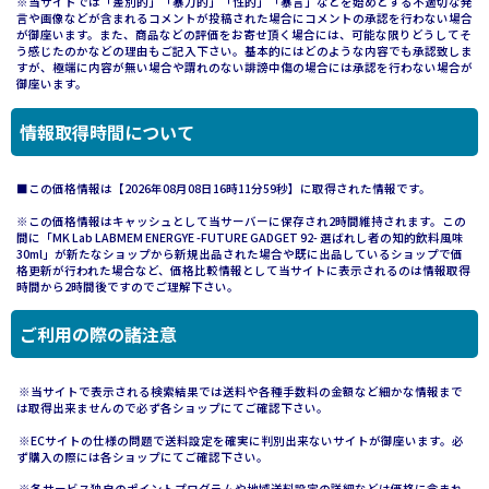
※当サイトでは「差別的」「暴力的」「性的」「暴言」などを始めとする不適切な発
言や画像などが含まれるコメントが投稿された場合にコメントの承認を行わない場合
が御座います。また、商品などの評価をお寄せ頂く場合には、可能な限りどうしてそ
う感じたのかなどの理由もご記入下さい。基本的にはどのような内容でも承認致しま
すが、極端に内容が無い場合や謂れのない誹謗中傷の場合には承認を行わない場合が
御座います。
情報取得時間について
■この価格情報は【2026年08月08日16時11分59秒】に取得された情報です。
※この価格情報はキャッシュとして当サーバーに保存され2時間維持されます。この
間に「MK Lab LABMEM ENERGYE -FUTURE GADGET 92- 選ばれし者の知的飲料風味
30ml」が新たなショップから新規出品された場合や既に出品しているショップで価
格更新が行われた場合など、価格比較情報として当サイトに表示されるのは情報取得
時間から2時間後ですのでご理解下さい。
ご利用の際の諸注意
※当サイトで表示される検索結果では送料や各種手数料の金額など細かな情報まで
は取得出来ませんので必ず各ショップにてご確認下さい。
※ECサイトの仕様の問題で送料設定を確実に判別出来ないサイトが御座います。必
ず購入の際には各ショップにてご確認下さい。
※各サービス独自のポイントプログラムや地域送料設定の詳細などは価格に含まれ