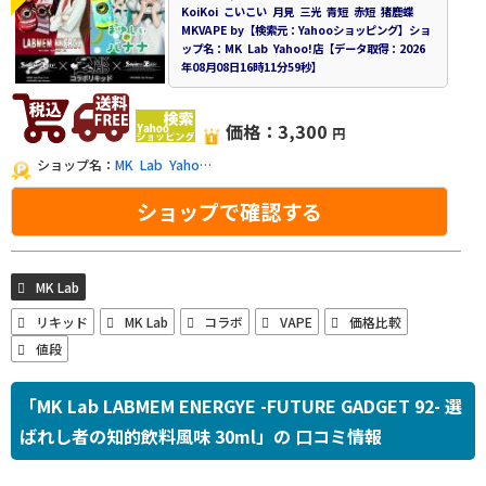
KoiKoi こいこい 月見 三光 青短 赤短 猪鹿蝶
MKVAPE by【検索元：Yahooショッピング】ショ
ップ名：MK Lab Yahoo!店【データ取得：2026
年08月08日16時11分59秒】
価格：3,300
円
ショップ名：
MK Lab Yaho…
ショップで確認する
MK Lab
リキッド
MK Lab
コラボ
VAPE
価格比較
値段
「MK Lab LABMEM ENERGYE -FUTURE GADGET 92- 選
ばれし者の知的飲料風味 30ml」の 口コミ情報