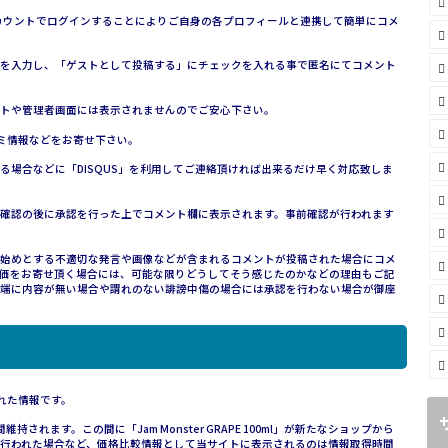
は、各アカウントでログインすることによりご自身の各プロフィールと連携して簡単にコメ
を入力し、「ゲストとして投稿する」にチェックを入れる事で匿名にてコメント
トや管理者画面には表示されませんのでご安心下さい。
コミ情報などをお寄せ下さい。
場合などに「DISQUS」を利用してご連絡頂ければ出来るだけ早く対応致しま
確認の後に承認を行った上でコメント欄に表示されます。事前確認が行われます
始めとする不適切な発言や画像などが含まれるコメントが投稿された場合にコメ
価をお寄せ頂く場合には、可能な限りどうしてそう感じたのかなどの理由もご記
端に内容が無い場合や謂れのない誹謗中傷の場合には承認を行わない場合が御座
された情報です。
れます。この間に「Jam Monster GRAPE 100ml」が新たなショップから
行われた場合など、価格比較情報として当サイトに表示されるのは情報取得時間