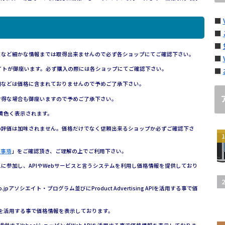
■
■
■
額など細かな情報までは取得出来ませんので必ず各ショップにてご確認下さい。
■
イトが御座います。必ず購入の際には各ショップにてご確認下さい。
■
細などは価格に含まれておりませんので予めご了承下さい。
お得な場合も御座いますので予めご了承下さい。
黄色く表示されます。
の評価は加味されません。価格だけでなく信頼出来るショップか必ずご確認下さ
責事項
」をご確認頂き、ご理解の上でご利用下さい。
参加し、APIやWebサービスと言うシステムを利用し価格情報を提供しており
n.co.jpアソシエイト・プログラム並びにProduct Advertising APIを活用する事で価
ービスを活用する事で価格情報を表示しております。