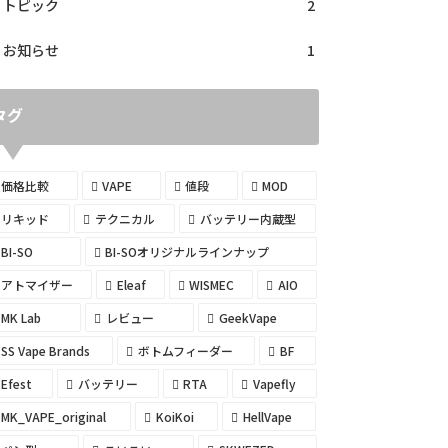
トピック
2
お知らせ
1
タグ
価格比較
VAPE
値段
MOD
リキッド
テクニカル
バッテリー内蔵型
BI-SO
BI-SOオリジナルラインナップ
アトマイザー
Eleaf
WISMEC
AIO
MK Lab
レビュー
GeekVape
SS Vape Brands
ボトムフィーダー
BF
Efest
バッテリー
RTA
Vapefly
MK_VAPE_original
KoiKoi
HellVape