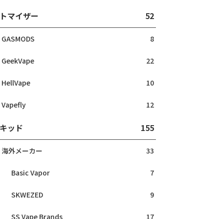
トマイザー
52
GASMODS
8
GeekVape
22
HellVape
10
Vapefly
12
キッド
155
海外メーカー
33
Basic Vapor
7
SKWEZED
9
SS Vape Brands
17