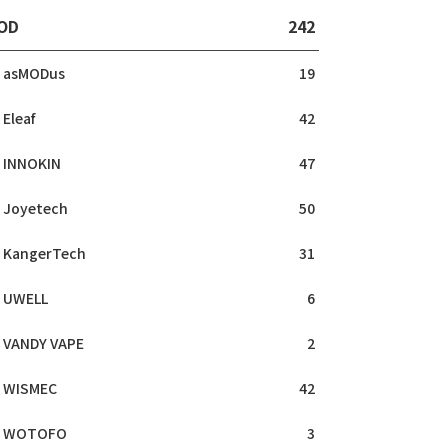
OD
242
asMODus
19
Eleaf
42
INNOKIN
47
Joyetech
50
KangerTech
31
UWELL
6
VANDY VAPE
2
WISMEC
42
WOTOFO
3