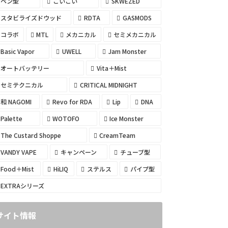
ペン型
こいこい
SKWEZED
スタビライズドウッド
RDTA
GASMODS
コラボ
MTL
メカニカル
セミメカニカル
Basic Vapor
UWELL
Jam Monster
オートバッテリー
Vita＋Mist
セミテクニカル
CRITICAL MIDNIGHT
和 NAGOMI
Revo for RDA
Lip
DNA
Palette
WOTOFO
Ice Monster
The Custard Shoppe
CreamTeam
VANDY VAPE
キャンペーン
チューブ型
Food＋Mist
HiLIQ
ステルス
パイプ型
EXTRAシリーズ
サイト情報