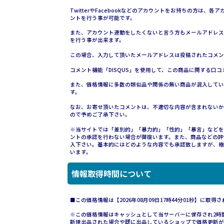
TwitterやFacebookなどのアカウントをお持ちの方
ントを行う事が可能です。
また、アカウント連動をしたくないと言う方もメールアドレス
を行う事が出来ます。
この場合、入力して頂いたメールアドレスは投稿されたコメン
コメント機能「DISQUS」を使用して、この商品に関する口
また、価格情報に多数の類似品や関係の無い商品が混入している
す。
なお、お寄せ頂いたコメントは、不適切な内容が含まれないか
ので予めご了承下さい。
※当サイトでは「差別的」「暴力的」「性的」「暴言」などを
ントの承認を行わない場合が御座います。また、商品などの評
入下さい。基本的にはどのような内容でも承認致しますが、極
います。
情報取得時間について
■この価格情報は【2026年08月09日17時44分01秒】に取得
※この価格情報はキャッシュとして当サーバーに保存され2時間維持さ
新規出品された場合や既に出品しているショップで価格更新が