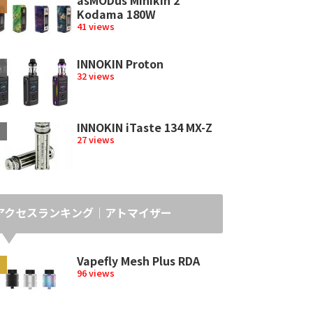
Kodama 180W
41 views
INNOKIN Proton
32 views
INNOKIN iTaste 134 MX-Z
27 views
アクセスランキング｜アトマイザー
Vapefly Mesh Plus RDA
96 views