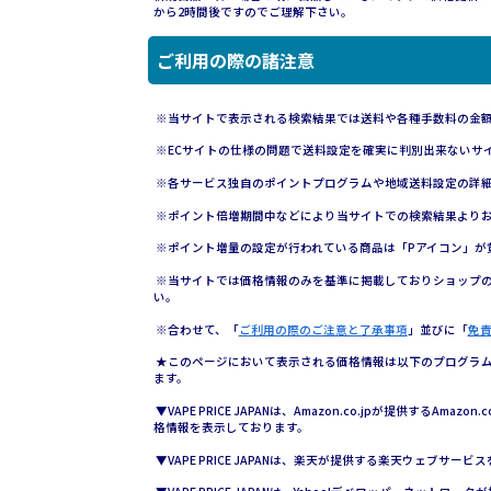
から2時間後ですのでご理解下さい。
ご利用の際の諸注意
※当サイトで表示される検索結果では送料や各種手数料の金
※ECサイトの仕様の問題で送料設定を確実に判別出来ないサ
※各サービス独自のポイントプログラムや地域送料設定の詳
※ポイント倍増期間中などにより当サイトでの検索結果より
※ポイント増量の設定が行われている商品は「Pアイコン」が
※当サイトでは価格情報のみを基準に掲載しておりショップ
い。
※合わせて、「
ご利用の際のご注意と了承事項
」並びに「
免
★このページにおいて表示される価格情報は以下のプログラムに
ます。
▼VAPE PRICE JAPANは、Amazon.co.jpが提供するAmazo
格情報を表示しております。
▼VAPE PRICE JAPANは、楽天が提供する楽天ウェブサ