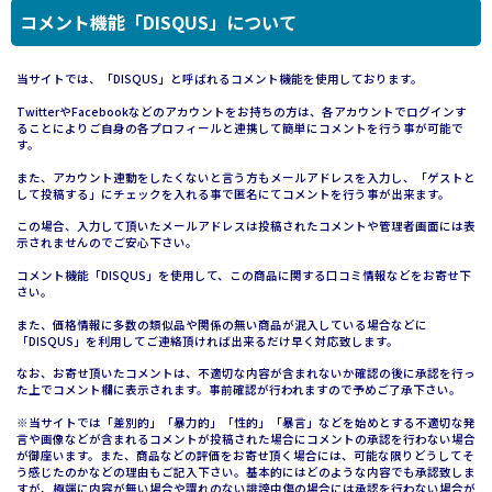
コメント機能「DISQUS」について
当サイトでは、「DISQUS」と呼ばれるコメント機能を使用しております。
TwitterやFacebookなどのアカウントをお持ちの方は、各アカウントでログインす
ることによりご自身の各プロフィールと連携して簡単にコメントを行う事が可能で
す。
また、アカウント連動をしたくないと言う方もメールアドレスを入力し、「ゲストと
して投稿する」にチェックを入れる事で匿名にてコメントを行う事が出来ます。
この場合、入力して頂いたメールアドレスは投稿されたコメントや管理者画面には表
示されませんのでご安心下さい。
コメント機能「DISQUS」を使用して、この商品に関する口コミ情報などをお寄せ下
さい。
また、価格情報に多数の類似品や関係の無い商品が混入している場合などに
「DISQUS」を利用してご連絡頂ければ出来るだけ早く対応致します。
なお、お寄せ頂いたコメントは、不適切な内容が含まれないか確認の後に承認を行っ
た上でコメント欄に表示されます。事前確認が行われますので予めご了承下さい。
※当サイトでは「差別的」「暴力的」「性的」「暴言」などを始めとする不適切な発
言や画像などが含まれるコメントが投稿された場合にコメントの承認を行わない場合
が御座います。また、商品などの評価をお寄せ頂く場合には、可能な限りどうしてそ
う感じたのかなどの理由もご記入下さい。基本的にはどのような内容でも承認致しま
すが、極端に内容が無い場合や謂れのない誹謗中傷の場合には承認を行わない場合が