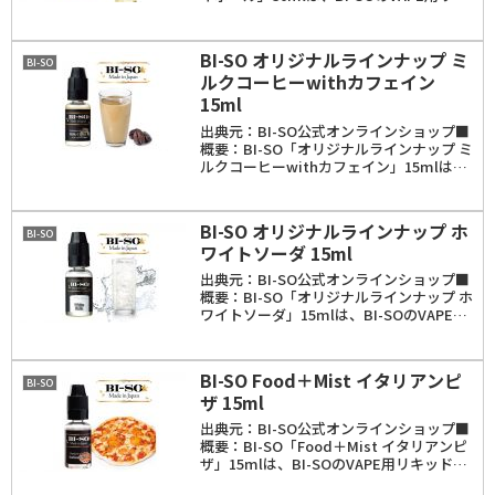
ッド。フレーバーは、ウィスキーとレモン
が香るハイボールのフレーバー。容量は
15ml・30ml・60ml。こ...
BI-SO オリジナルラインナップ ミ
BI-SO
ルクコーヒーwithカフェイン
15ml
出典元：BI-SO公式オンラインショップ■
概要：BI-SO「オリジナルラインナップ ミ
ルクコーヒーwithカフェイン」15mlは、
BI-SOのVAPE用リキッド。フレーバー
は、甘いミルク入りコーヒーを再現したド
リンク系リキッド。また、カフェ...
BI-SO オリジナルラインナップ ホ
BI-SO
ワイトソーダ 15ml
出典元：BI-SO公式オンラインショップ■
概要：BI-SO「オリジナルラインナップ ホ
ワイトソーダ」15mlは、BI-SOのVAPE用
リキッド。フレーバーは、まろやかな酸味
の乳酸菌系飲料にソーダの刺激をプラスし
たような味わい。容量は15ml...
BI-SO Food＋Mist イタリアンピ
BI-SO
ザ 15ml
出典元：BI-SO公式オンラインショップ■
概要：BI-SO「Food＋Mist イタリアンピ
ザ」15mlは、BI-SOのVAPE用リキッド。
フードミストシリーズはBI-SOが誇る食事