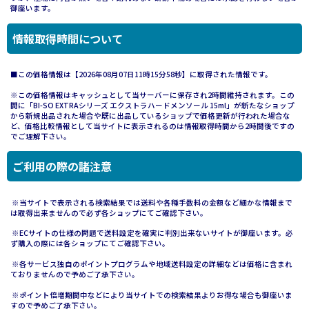
御座います。
情報取得時間について
■この価格情報は【2026年08月07日11時15分58秒】に取得された情報です。
※この価格情報はキャッシュとして当サーバーに保存され2時間維持されます。この
間に「BI-SO EXTRAシリーズ エクストラハードメンソール 15ml」が新たなショップ
から新規出品された場合や既に出品しているショップで価格更新が行われた場合な
ど、価格比較情報として当サイトに表示されるのは情報取得時間から2時間後ですの
でご理解下さい。
ご利用の際の諸注意
※当サイトで表示される検索結果では送料や各種手数料の金額など細かな情報まで
は取得出来ませんので必ず各ショップにてご確認下さい。
※ECサイトの仕様の問題で送料設定を確実に判別出来ないサイトが御座います。必
ず購入の際には各ショップにてご確認下さい。
※各サービス独自のポイントプログラムや地域送料設定の詳細などは価格に含まれ
ておりませんので予めご了承下さい。
※ポイント倍増期間中などにより当サイトでの検索結果よりお得な場合も御座いま
すので予めご了承下さい。