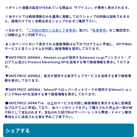
※ポイント増量の設定が行われている商品は「Pアイコン」が黄色く表示されます。
※当サイトでは価格情報のみを基準に掲載しておりショップの評価は加味されませ
ん。価格だけでなく信頼出来るショップか必ずご確認下さい。
※合わせて、「
ご利用の際のご注意と了承事項
」並びに「
免責事項
」をご確認頂き、
ご理解の上でご利用下さい。
★このページにおいて表示される価格情報は以下のプログラムに参加し、APIやWeb
サービスと言うシステムを利用し価格情報を提供しております。
▼VAPE PRICE JAPANは、Amazon.co.jpが提供するAmazon.co.jpアソシエイト・プ
ログラム並びにProduct Advertising APIを活用する事で価格情報を表示しておりま
す。
▼VAPE PRICE JAPANは、楽天が提供する楽天ウェブサービスを活用する事で価格情
報を表示しております。
▼VAPE PRICE JAPANは、Yahoo!デベロッパーネットワークが提供するYahoo!ショッ
ピングWeb APIを活用する事で価格情報を表示しております。
■VAPE PRICE JAPANでは、以上のサービスを利用し価格情報を表示する為に各種宣
伝プログラムに参加しており、当ページのリンクを介して購入された売上の一部が紹
介料として支払われます。支払われた紹介料はサーバーレンタル費用・ドメイン維持
費用などに活用される事を予めご了承下さい。
シェアする