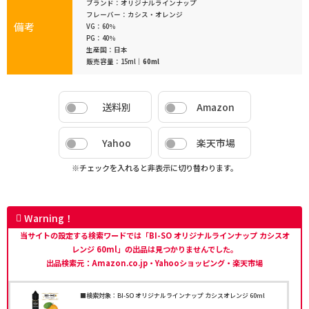
ブランド：オリジナルラインナップ
フレーバー：カシス・オレンジ
備考
VG：60％
PG：40％
生産国：日本
販売容量：15ml｜
60ml
送料別
Amazon
Yahoo
楽天市場
※チェックを入れると非表示に切り替わります。
Warning！
当サイトの設定する検索ワードでは「BI-SO オリジナルラインナップ カシスオ
レンジ 60ml」の出品は見つかりませんでした。
出品検索元：Amazon.co.jp・Yahooショッピング・楽天市場
■検索対象：BI-SO オリジナルラインナップ カシスオレンジ 60ml