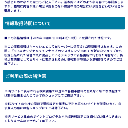
う感じたのかなどの理由もご記入下さい。基本的にはどのような内容でも承認致しま
すが、極端に内容が無い場合や謂れのない誹謗中傷の場合には承認を行わない場合が
御座います。
情報取得時間について
■この価格情報は【2026年08月07日08時43分33秒】に取得された情報です。
※この価格情報はキャッシュとして当サーバーに保存され2時間維持されます。この
間に「BI-SO オリジナルラインナップ カシスオレンジ 60ml」が新たなショップから
新規出品された場合や既に出品しているショップで価格更新が行われた場合など、価
格比較情報として当サイトに表示されるのは情報取得時間から2時間後ですのでご理
解下さい。
ご利用の際の諸注意
※当サイトで表示される検索結果では送料や各種手数料の金額など細かな情報まで
は取得出来ませんので必ず各ショップにてご確認下さい。
※ECサイトの仕様の問題で送料設定を確実に判別出来ないサイトが御座います。必
ず購入の際には各ショップにてご確認下さい。
※各サービス独自のポイントプログラムや地域送料設定の詳細などは価格に含まれ
ておりませんので予めご了承下さい。