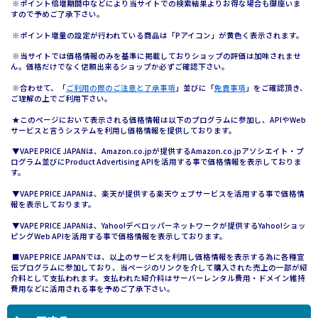
※ポイント倍増期間中などにより当サイトでの検索結果よりお得な場合も御座いま
すので予めご了承下さい。
※ポイント増量の設定が行われている商品は「Pアイコン」が黄色く表示されます。
※当サイトでは価格情報のみを基準に掲載しておりショップの評価は加味されませ
ん。価格だけでなく信頼出来るショップか必ずご確認下さい。
※合わせて、「
ご利用の際のご注意と了承事項
」並びに「
免責事項
」をご確認頂き、
ご理解の上でご利用下さい。
★このページにおいて表示される価格情報は以下のプログラムに参加し、APIやWeb
サービスと言うシステムを利用し価格情報を提供しております。
▼VAPE PRICE JAPANは、Amazon.co.jpが提供するAmazon.co.jpアソシエイト・プ
ログラム並びにProduct Advertising APIを活用する事で価格情報を表示しておりま
す。
▼VAPE PRICE JAPANは、楽天が提供する楽天ウェブサービスを活用する事で価格情
報を表示しております。
▼VAPE PRICE JAPANは、Yahoo!デベロッパーネットワークが提供するYahoo!ショッ
ピングWeb APIを活用する事で価格情報を表示しております。
■VAPE PRICE JAPANでは、以上のサービスを利用し価格情報を表示する為に各種宣
伝プログラムに参加しており、当ページのリンクを介して購入された売上の一部が紹
介料として支払われます。支払われた紹介料はサーバーレンタル費用・ドメイン維持
費用などに活用される事を予めご了承下さい。