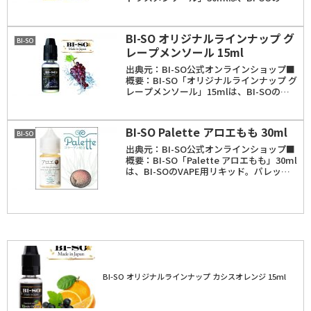
VAPE用リキッド。フレーバーは、柑橘系
のフレーバーをミックスし、メンソールの
清涼感をプラスした爽やかな香り。容...
BI-SO オリジナルラインナップ グ
BI-SO
レープメンソール 15ml
出典元：BI-SO公式オンラインショップ■
概要：BI-SO「オリジナルラインナップ グ
レープメンソール」15mlは、BI-SOの
VAPE用リキッド。フレーバーは、みずみ
ずしいグレープの香りとメンソールによる
清涼感が感じられるリキッド。容量は...
BI-SO Palette アロエもも 30ml
BI-SO
出典元：BI-SO公式オンラインショップ■
概要：BI-SO「Palette アロエもも」30ml
は、BI-SOのVAPE用リキッド。パレット
シリーズはアロエフレーバーをベースとし
たコラーゲン配合のリキッドシリーズ。ア
ロエと桃のふんわりした甘...
BI-SO オリジナルラインナップ カシスオレンジ 15ml