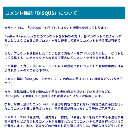
コメント機能「DISQUS」について
当サイトでは、「DISQUS」と呼ばれるコメント機能を使用しております。
TwitterやFacebookなどのアカウントをお持ちの方は、各アカウントでログインす
ることによりご自身の各プロフィールと連携して簡単にコメントを行う事が可能で
す。
また、アカウント連動をしたくないと言う方もメールアドレスを入力し、「ゲストと
して投稿する」にチェックを入れる事で匿名にてコメントを行う事が出来ます。
この場合、入力して頂いたメールアドレスは投稿されたコメントや管理者画面には表
示されませんのでご安心下さい。
コメント機能「DISQUS」を使用して、この商品に関する口コミ情報などをお寄せ下
さい。
また、価格情報に多数の類似品や関係の無い商品が混入している場合などに
「DISQUS」を利用してご連絡頂ければ出来るだけ早く対応致します。
なお、お寄せ頂いたコメントは、不適切な内容が含まれないか確認の後に承認を行っ
た上でコメント欄に表示されます。事前確認が行われますので予めご了承下さい。
※当サイトでは「差別的」「暴力的」「性的」「暴言」などを始めとする不適切な発
言や画像などが含まれるコメントが投稿された場合にコメントの承認を行わない場合
が御座います。また、商品などの評価をお寄せ頂く場合には、可能な限りどうしてそ