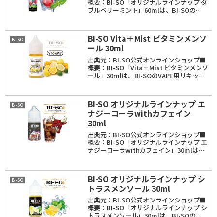
概要：BI-SO「オリジナルラインナップ ダ
ブルベリーミント」60mlは、BI-SOの
VAPE用リキッド。ラズベリーとストロベ
リーを中心とした様々なベリー系をミック
スしたミントフレーバー。容量は15...
BI-SO Vita＋Mist ビタミンメンソ
BI-SO
ール 30ml
出典元：BI-SO公式オンラインショップ■
概要：BI-SO「Vita＋Mist ビタミンメンソ
ール」30mlは、BI-SOのVAPE用リキッ
ド。BI-SOのビタミン（B12）を配合した
リキッドシリーズ第二弾「ビタミスト」シ
リーズ。柑橘系のフ...
BI-SO オリジナルラインナップ エ
BI-SO
ナジーコーラwithカフェイン
30ml
出典元：BI-SO公式オンラインショップ■
概要：BI-SO「オリジナルラインナップ エ
ナジーコーラwithカフェイン」30mlは、
BI-SOのVAPE用リキッド。フレーバー
は、レッドブル風のフレーバーと甘さ控え
めのコーラフレーバーを合わせた...
BI-SO オリジナルラインナップ シ
BI-SO
トラスメンソール 30ml
出典元：BI-SO公式オンラインショップ■
概要：BI-SO「オリジナルラインナップ シ
トラスメンソール」30mlは、BI-SOの