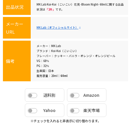
MK Lab Koi-Koi（こいこい）花見 -Bloom Night- 60mlに関する出品
出品状況
状況は
「1件」
です。
メーカー
MK Lab（オフィシャルサイト）
URL
メーカー：MK Lab
ブランド：Koi-Koi（こいこい）
フレーバー：クッキー・バニラ・オレンジ・オレンジピール
備考
VG：68％
PG：32％
生産国：日本
販売容量：20ml｜
60ml
送料別
Amazon
Yahoo
楽天市場
※チェックを入れると非表示に切り替わります。