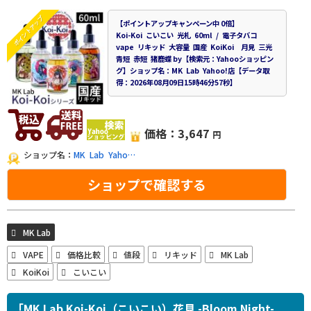
ポイントアップ
【ポイントアップキャンペーン中 0倍】
Koi-Koi こいこい 光札 60ml / 電子タバコ
vape リキッド 大容量 国産 KoiKoi 月見 三光
青短 赤短 猪鹿蝶 by【検索元：Yahooショッピン
グ】ショップ名：MK Lab Yahoo!店【データ取
得：2026年08月09日15時46分57秒】
価格：3,647
円
ショップ名：
MK Lab Yaho…
ショップで確認する
MK Lab
VAPE
価格比較
値段
リキッド
MK Lab
KoiKoi
こいこい
「MK Lab Koi-Koi（こいこい）花見 -Bloom Night-