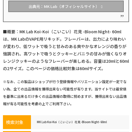
出典元：MK Lab（オフィシャルサイト）
■概要：MK Lab Koi-Koi（こいこい）花見 -Bloom Night- 60ml
は、MK LabのVAPE用リキッド。フレーバーは、出力により味わい
が変わり、低ワットで吸うと甘みのある爽やかなオレンジの香りが
強調され、高ワットで吸うとクッキーとバニラの甘みが強くなりオ
レンジクッキーのようなフレーバーが楽しめる。容量は20mlと60ml
の2サイズ。このページの価格比較対象は60mlサイズ。
※なお、この製品はショップが行う登録情報やバリエーション設定が一定でな
い為、全ての出品情報を獲得出来ない可能性が有ります。当サイトでは最安値
を基準に出来るだけ多くの出品情報の取得に努めますが、獲得出来ない出品情
報が有る可能性を考慮の上でご利用下さい。
検索対象
MK Lab Koi-Koi（こいこい）花見 -Bloom Night- 60ml