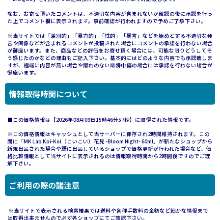
なお、お寄せ頂いたコメントは、不適切な内容が含まれないか確認の後に承認を行っ
た上でコメント欄に表示されます。事前確認が行われますので予めご了承下さい。
※当サイトでは「差別的」「暴力的」「性的」「暴言」などを始めとする不適切な発
言や画像などが含まれるコメントが投稿された場合にコメントの承認を行わない場合
が御座います。また、商品などの評価をお寄せ頂く場合には、可能な限りどうしてそ
う感じたのかなどの理由もご記入下さい。基本的にはどのような内容でも承認致しま
すが、極端に内容が無い場合や謂れのない誹謗中傷の場合には承認を行わない場合が
御座います。
情報取得時間について
■この価格情報は【2026年08月09日15時46分57秒】に取得された情報です。
※この価格情報はキャッシュとして当サーバーに保存され2時間維持されます。この
間に「MK Lab Koi-Koi（こいこい）花見 -Bloom Night- 60ml」が新たなショップから
新規出品された場合や既に出品しているショップで価格更新が行われた場合など、価
格比較情報として当サイトに表示されるのは情報取得時間から2時間後ですのでご理
解下さい。
ご利用の際の諸注意
※当サイトで表示される検索結果では送料や各種手数料の金額など細かな情報まで
は取得出来ませんので必ず各ショップにてご確認下さい。