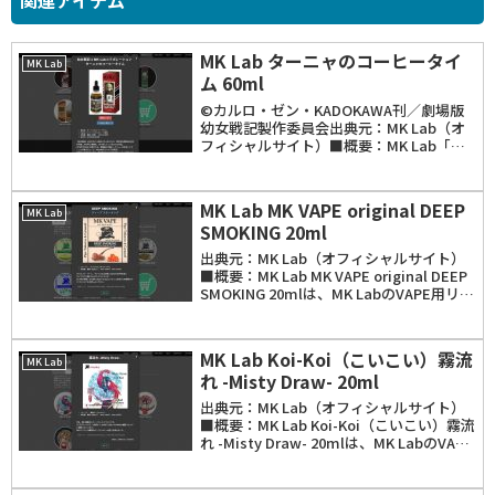
MK Lab ターニャのコーヒータイ
MK Lab
ム 60ml
©カルロ・ゼン・KADOKAWA刊／劇場版
幼女戦記製作委員会出典元：MK Lab（オ
フィシャルサイト）■概要：MK Lab「タ
ーニャのコーヒータイム」60mlは、MK
LabのVAPE用リキッド。「幼女戦記」と
「MK Lab」のコラボレート...
MK Lab MK VAPE original DEEP
MK Lab
SMOKING 20ml
出典元：MK Lab（オフィシャルサイト）
■概要：MK Lab MK VAPE original DEEP
SMOKING 20mlは、MK LabのVAPE用リキ
ッド。フレーバーは、タバコフレーバーに
キャラメルの苦味とほのかな甘味を加え
た...
MK Lab Koi-Koi（こいこい）霧流
MK Lab
れ -Misty Draw- 20ml
出典元：MK Lab（オフィシャルサイト）
■概要：MK Lab Koi-Koi（こいこい）霧流
れ -Misty Draw- 20mlは、MK LabのVAPE
用リキッド。フレーバーは、濃厚なバニラ
とメロンの香り。容量は20mlと60mlの2...