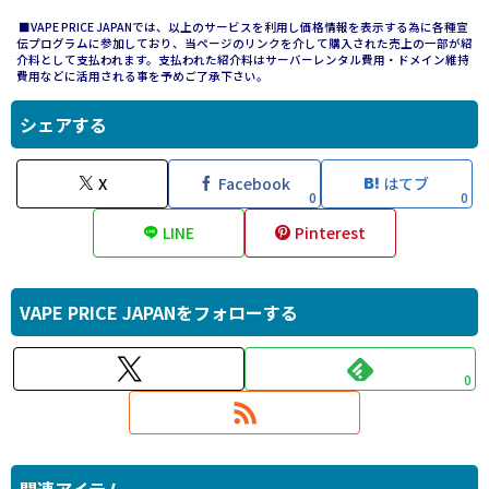
■VAPE PRICE JAPANでは、以上のサービスを利用し価格情報を表示する為に各種宣
伝プログラムに参加しており、当ページのリンクを介して購入された売上の一部が紹
介料として支払われます。支払われた紹介料はサーバーレンタル費用・ドメイン維持
費用などに活用される事を予めご了承下さい。
シェアする
X
Facebook
はてブ
0
0
LINE
Pinterest
VAPE PRICE JAPANをフォローする
0
関連アイテム