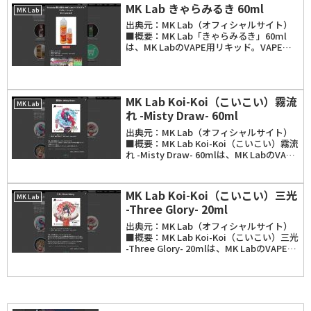
MK Lab きゃらみるき 60ml
MK Lab
出典元：MK Lab（オフィシャルサイト）
■概要：MK Lab「きゃらみるき」60ml
は、MK LabのVAPE用リキッド。VAPE関
連などの動画を投稿している
Youtuber「阪上 龍生さん」と「ベプロ
グ」「MK Lab」のコラボレート商...
MK Lab Koi-Koi（こいこい）霧流
MK Lab
れ -Misty Draw- 60ml
出典元：MK Lab（オフィシャルサイト）
■概要：MK Lab Koi-Koi（こいこい）霧流
れ -Misty Draw- 60mlは、MK LabのVAPE
用リキッド。フレーバーは、濃厚なバニラ
とメロンの香り。容量は20mlと60mlの2...
MK Lab Koi-Koi（こいこい）三光
MK Lab
-Three Glory- 20ml
出典元：MK Lab（オフィシャルサイト）
■概要：MK Lab Koi-Koi（こいこい）三光
-Three Glory- 20mlは、MK LabのVAPE用
リキッド。フレーバーは、出力により味わ
いが変わり、低ワットで吸うとアップルの
爽や...