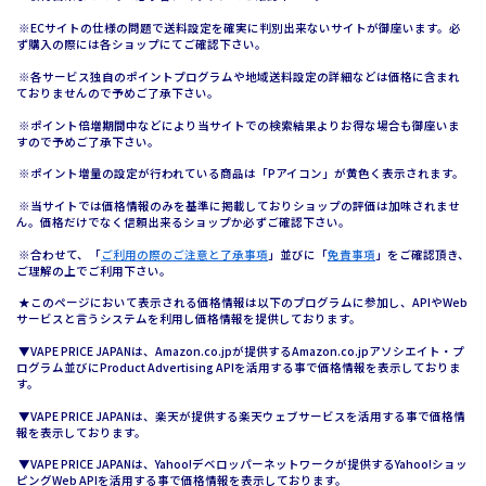
※ECサイトの仕様の問題で送料設定を確実に判別出来ないサイトが御座います。必
ず購入の際には各ショップにてご確認下さい。
※各サービス独自のポイントプログラムや地域送料設定の詳細などは価格に含まれ
ておりませんので予めご了承下さい。
※ポイント倍増期間中などにより当サイトでの検索結果よりお得な場合も御座いま
すので予めご了承下さい。
※ポイント増量の設定が行われている商品は「Pアイコン」が黄色く表示されます。
※当サイトでは価格情報のみを基準に掲載しておりショップの評価は加味されませ
ん。価格だけでなく信頼出来るショップか必ずご確認下さい。
※合わせて、「
ご利用の際のご注意と了承事項
」並びに「
免責事項
」をご確認頂き、
ご理解の上でご利用下さい。
★このページにおいて表示される価格情報は以下のプログラムに参加し、APIやWeb
サービスと言うシステムを利用し価格情報を提供しております。
▼VAPE PRICE JAPANは、Amazon.co.jpが提供するAmazon.co.jpアソシエイト・プ
ログラム並びにProduct Advertising APIを活用する事で価格情報を表示しておりま
す。
▼VAPE PRICE JAPANは、楽天が提供する楽天ウェブサービスを活用する事で価格情
報を表示しております。
▼VAPE PRICE JAPANは、Yahoo!デベロッパーネットワークが提供するYahoo!ショッ
ピングWeb APIを活用する事で価格情報を表示しております。