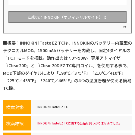
出典元：INNOKIN（オフィシャルサイト）
■概要：INNOKIN iTaste EZ TCは、INNOKINのバッテリー内蔵型の
テクニカルMOD。1500mAhバッテリーを内蔵し、固定4ダイヤルの
「TC」モードを搭載。動作出力は7.0～50W。専用アトマイザ
「iClear20D」と「iClear 20D EZ.TC専用コイル」を使用する事で、
MOD下部のダイヤルにより「190℃／375℉」「210℃／410℉」
「225℃／435℉」「240℃／465℉」の4つの温度管理が使える簡易
TC機。
検索対象
INNOKIN iTaste EZ TC
検索結果
INNOKIN iTaste EZ TCに関する出品は見つかりませんでした。