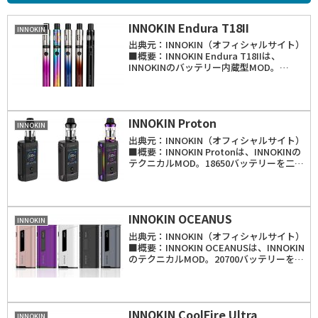
INNOKIN Endura T18II
INNOKIN
出典元：INNOKIN（オフィシャルサイト）
■概要：INNOKIN Endura T18IIは、
INNOKINのバッテリー内蔵型MOD。
1300mAhバッテリーを内蔵し、簡易
「VW」モードを搭載。動作出力は
10.5W、12.0W、13.5W...
INNOKIN Proton
INNOKIN
出典元：INNOKIN（オフィシャルサイト）
■概要：INNOKIN Protonは、INNOKINの
テクニカルMOD。18650バッテリーを二本
使用し、「VW」「TC（Ni、Ti、SS、
TRC）」モードを搭載。動作出力は6.0～
235W。対...
INNOKIN OCEANUS
INNOKIN
出典元：INNOKIN（オフィシャルサイト）
■概要：INNOKIN OCEANUSは、INNOKIN
のテクニカルMOD。20700バッテリーを使
用し、「VW」「VV」モードを搭載。動作
出力はVWモードが6.0～110W、VVモード
が3.0～...
INNOKIN CoolFire Ultra
INNOKIN