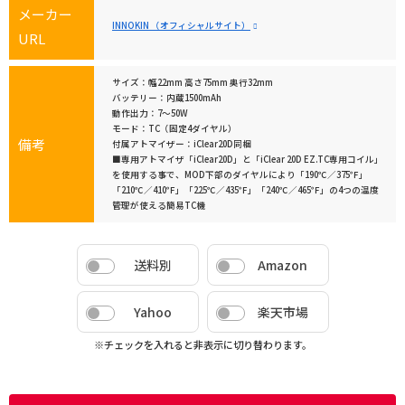
メーカー
INNOKIN （オフィシャルサイト）
URL
サイズ：幅22mm 高さ75mm 奥行32mm
バッテリー：内蔵1500mAh
動作出力：7～50W
モード：TC（固定4ダイヤル）
備考
付属アトマイザー：iClear20D同梱
■専用アトマイザ「iClear20D」と「iClear 20D EZ.TC専用コイル」
を使用する事で、MOD下部のダイヤルにより「190℃／375℉」
「210℃／410℉」「225℃／435℉」「240℃／465℉」の4つの温度
管理が使える簡易TC機
送料別
Amazon
Yahoo
楽天市場
※チェックを入れると非表示に切り替わります。