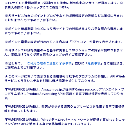
※ECサイトの仕様の問題で送料設定を確実に判別出来ないサイトが御座います。必
ず購入の際には各ショップにてご確認下さい。
※各サービス独自のポイントプログラムや地域送料設定の詳細などは価格に含まれ
ておりませんので予めご了承下さい。
※ポイント倍増期間中などにより当サイトでの検索結果よりお得な場合も御座いま
すので予めご了承下さい。
※ポイント増量の設定が行われている商品は「Pアイコン」が黄色く表示されます。
※当サイトでは価格情報のみを基準に掲載しておりショップの評価は加味されませ
ん。価格だけでなく信頼出来るショップか必ずご確認下さい。
※合わせて、「
ご利用の際のご注意と了承事項
」並びに「
免責事項
」をご確認頂き、
ご理解の上でご利用下さい。
★このページにおいて表示される価格情報は以下のプログラムに参加し、APIやWeb
サービスと言うシステムを利用し価格情報を提供しております。
▼VAPE PRICE JAPANは、Amazon.co.jpが提供するAmazon.co.jpアソシエイト・プ
ログラム並びにProduct Advertising APIを活用する事で価格情報を表示しておりま
す。
▼VAPE PRICE JAPANは、楽天が提供する楽天ウェブサービスを活用する事で価格情
報を表示しております。
▼VAPE PRICE JAPANは、Yahoo!デベロッパーネットワークが提供するYahoo!ショッ
ピングWeb APIを活用する事で価格情報を表示しております。