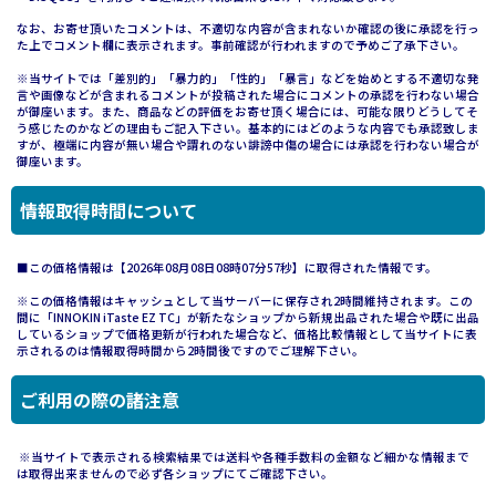
なお、お寄せ頂いたコメントは、不適切な内容が含まれないか確認の後に承認を行っ
た上でコメント欄に表示されます。事前確認が行われますので予めご了承下さい。
※当サイトでは「差別的」「暴力的」「性的」「暴言」などを始めとする不適切な発
言や画像などが含まれるコメントが投稿された場合にコメントの承認を行わない場合
が御座います。また、商品などの評価をお寄せ頂く場合には、可能な限りどうしてそ
う感じたのかなどの理由もご記入下さい。基本的にはどのような内容でも承認致しま
すが、極端に内容が無い場合や謂れのない誹謗中傷の場合には承認を行わない場合が
御座います。
情報取得時間について
■この価格情報は【2026年08月08日08時07分57秒】に取得された情報です。
※この価格情報はキャッシュとして当サーバーに保存され2時間維持されます。この
間に「INNOKIN iTaste EZ TC」が新たなショップから新規出品された場合や既に出品
しているショップで価格更新が行われた場合など、価格比較情報として当サイトに表
示されるのは情報取得時間から2時間後ですのでご理解下さい。
ご利用の際の諸注意
※当サイトで表示される検索結果では送料や各種手数料の金額など細かな情報まで
は取得出来ませんので必ず各ショップにてご確認下さい。