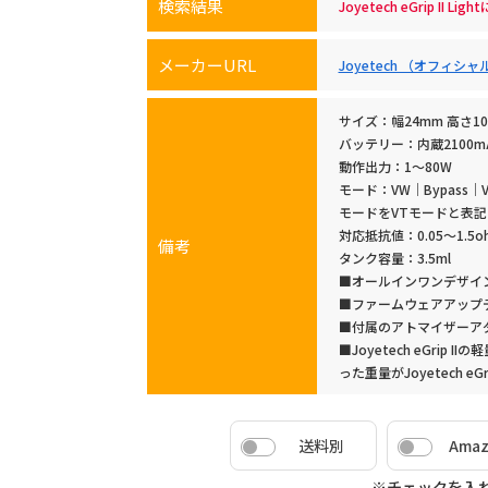
検索結果
Joyetech eGrip I
メーカーURL
Joyetech （オフィシ
サイズ：幅24mm 高さ1
バッテリー：内蔵2100m
動作出力：1～80W
モード：VW｜Bypass｜VT（
モードをVTモードと表記
対応抵抗値：0.05～1.5oh
備考
タンク容量：3.5ml
■オールインワンデザイ
■ファームウェアアップ
■付属のアトマイザーア
■Joyetech eGrip 
った重量がJoyetech eG
送料別
Ama
※チェックを入