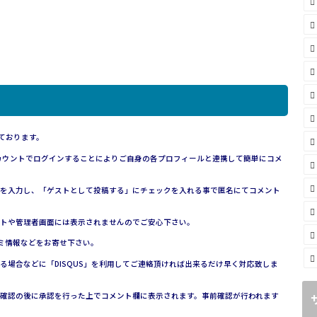
ております。
は、各アカウントでログインすることによりご自身の各プロフィールと連携して簡単にコメ
を入力し、「ゲストとして投稿する」にチェックを入れる事で匿名にてコメント
トや管理者画面には表示されませんのでご安心下さい。
コミ情報などをお寄せ下さい。
場合などに「DISQUS」を利用してご連絡頂ければ出来るだけ早く対応致しま
確認の後に承認を行った上でコメント欄に表示されます。事前確認が行われます