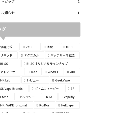
トピック
2
お知らせ
1
タグ
価格比較
VAPE
値段
MOD
リキッド
テクニカル
バッテリー内蔵型
BI-SO
BI-SOオリジナルラインナップ
アトマイザー
Eleaf
WISMEC
AIO
MK Lab
レビュー
GeekVape
SS Vape Brands
ボトムフィーダー
BF
Efest
バッテリー
RTA
Vapefly
MK_VAPE_original
KoiKoi
HellVape