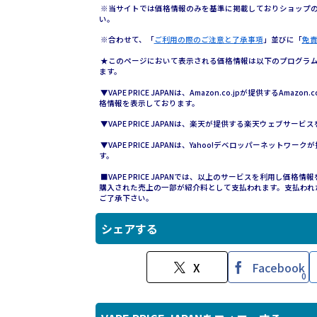
※当サイトでは価格情報のみを基準に掲載しておりショップ
い。
※合わせて、「
ご利用の際のご注意と了承事項
」並びに「
免
★このページにおいて表示される価格情報は以下のプログラムに
ます。
▼VAPE PRICE JAPANは、Amazon.co.jpが提供するAmazo
格情報を表示しております。
▼VAPE PRICE JAPANは、楽天が提供する楽天ウェブサ
▼VAPE PRICE JAPANは、Yahoo!デベロッパーネットワ
す。
■VAPE PRICE JAPANでは、以上のサービスを利用し
購入された売上の一部が紹介料として支払われます。支払われ
ご了承下さい。
シェアする
X
Facebook
0