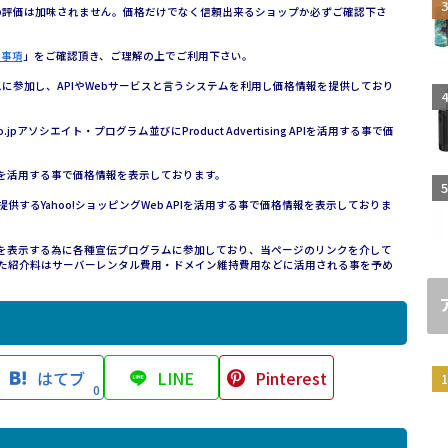
の評価は加味されません。価格だけでなく信頼出来るショップか必ずご確認下さ
責事項
」をご確認頂き、ご理解の上でご利用下さい。
参加し、APIやWebサービスと言うシステムを利用し価格情報を提供しており
n.co.jpアソシエイト・プログラム並びにProduct Advertising APIを活用する事で価
ービスを活用する事で価格情報を表示しております。
ークが提供するYahoo!ショッピングWeb APIを活用する事で価格情報を表示しておりま
価格情報を表示する為に各種宣伝プログラムに参加しており、当ページのリンクを介して
た紹介料はサーバーレンタル費用・ドメイン維持費用などに活用される事を予め
はてブ
LINE
Pinterest
0