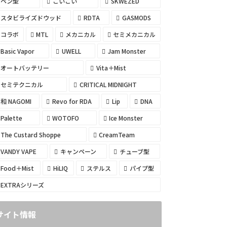
ペン型
こいこい
SKWEZED
スタビライズドウッド
RDTA
GASMODS
コラボ
MTL
メカニカル
セミメカニカル
Basic Vapor
UWELL
Jam Monster
オートバッテリー
Vita＋Mist
セミテクニカル
CRITICAL MIDNIGHT
和 NAGOMI
Revo for RDA
Lip
DNA
Palette
WOTOFO
Ice Monster
The Custard Shoppe
CreamTeam
VANDY VAPE
キャンペーン
チューブ型
Food＋Mist
HiLIQ
ステルス
パイプ型
EXTRAシリーズ
サイト情報