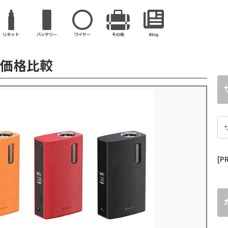
htの価格比較
[PR