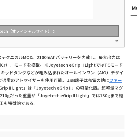
M
etech（オフィシャルサイト）
oyetechのテクニカルMOD。2100mAhバッテリーを内蔵し、最大出力は
r）」モードを搭載。※Joyetech eGrip II LightではTCモード
リキッドタンクなどが組み込まれたオールインワン（AIO）デザイ
で通常のアトマイザーも使用可能。USB端子は充電の他に
ファー
rip II Light」は「Joyetech eGrip II」の軽量化版。超軽量マグ
10gだった重量が「Joyetech eGrip II Light」では130gまで軽
加工も特徴的である。