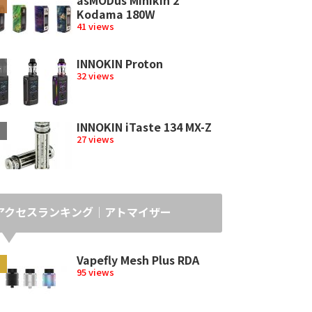
Kodama 180W
41 views
INNOKIN Proton
32 views
INNOKIN iTaste 134 MX-Z
27 views
アクセスランキング｜アトマイザー
Vapefly Mesh Plus RDA
95 views