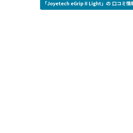
「Joyetech eGrip II Light」の 口コミ情