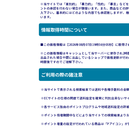
※当サイトでは「差別的」「暴力的」「性的」「暴言」などを
ントの承認を行わない場合が御座います。また、商品などの評
入下さい。基本的にはどのような内容でも承認致しますが、極
います。
情報取得時間について
■この価格情報は【2026年08月07日19時56分05秒】に取得
※この価格情報はキャッシュとして当サーバーに保存され2時間維持され
出品された場合や既に出品しているショップで価格更新が行わ
時間後ですのでご理解下さい。
ご利用の際の諸注意
※当サイトで表示される検索結果では送料や各種手数料の金
※ECサイトの仕様の問題で送料設定を確実に判別出来ないサ
※各サービス独自のポイントプログラムや地域送料設定の詳
※ポイント倍増期間中などにより当サイトでの検索結果より
※ポイント増量の設定が行われている商品は「Pアイコン」が