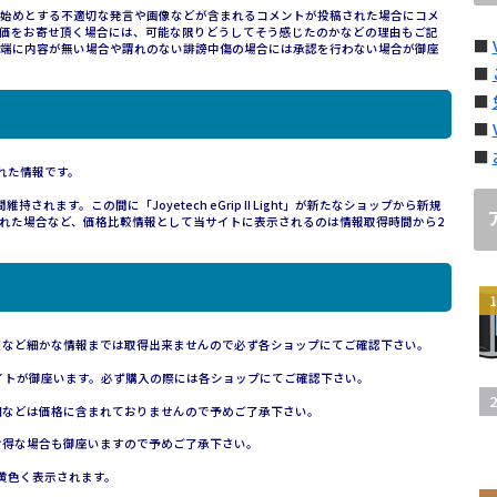
始めとする不適切な発言や画像などが含まれるコメントが投稿された場合にコメ
価をお寄せ頂く場合には、可能な限りどうしてそう感じたのかなどの理由もご記
■
端に内容が無い場合や謂れのない誹謗中傷の場合には承認を行わない場合が御座
■
■
■
■
された情報です。
ます。この間に「Joyetech eGrip II Light」が新たなショップから新規
れた場合など、価格比較情報として当サイトに表示されるのは情報取得時間から2
額など細かな情報までは取得出来ませんので必ず各ショップにてご確認下さい。
イトが御座います。必ず購入の際には各ショップにてご確認下さい。
細などは価格に含まれておりませんので予めご了承下さい。
お得な場合も御座いますので予めご了承下さい。
黄色く表示されます。