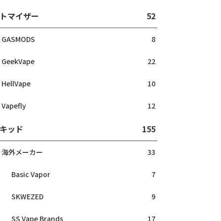
トマイザー
52
GASMODS
8
GeekVape
22
HellVape
10
Vapefly
12
キッド
155
海外メーカー
33
Basic Vapor
7
SKWEZED
9
SS Vape Brands
17