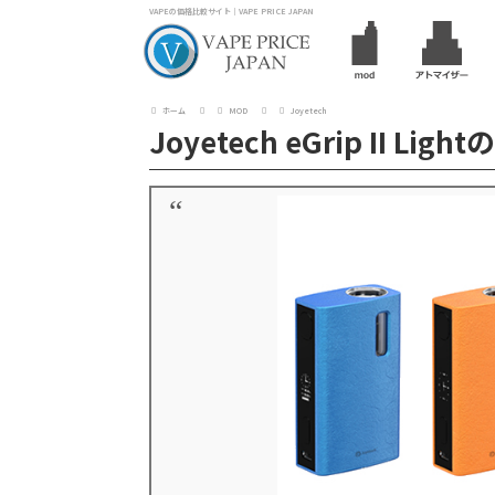
VAPEの価格比較サイト｜VAPE PRICE JAPAN
ホーム
MOD
Joyetech
Joyetech eGrip II Lig