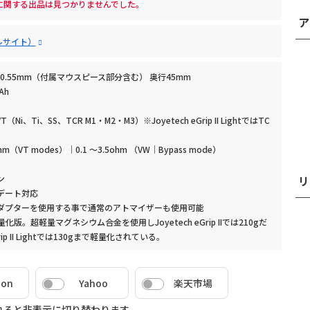
I Lightに関する出品は見つかりませんでした。
ア
ャルサイト）
00.55mm（付属マウスピース部分含む） 奥行45mm
Ah
Ni、Ti、SS、TCR M1・M2・M3）※Joyetech eGrip II LightではTC
m（VT modes）｜0.1 ～3.5ohm （VW｜Bypass mode）
リ
ン
デート対応
ダプターを使用する事で通常のアトマイザーも使用可能
IIの軽量化版。超軽量マグネシウム合金を使用しJoyetech eGrip IIでは210gだ
rip II Lightでは130gまで軽量化されている。
zon
Yahoo
楽天市場
れると非表示に切り替わります。