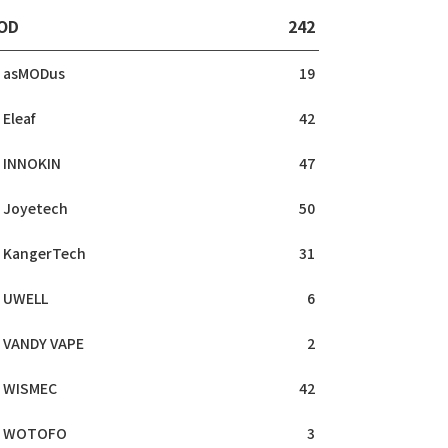
OD
242
asMODus
19
Eleaf
42
INNOKIN
47
Joyetech
50
KangerTech
31
UWELL
6
VANDY VAPE
2
WISMEC
42
WOTOFO
3