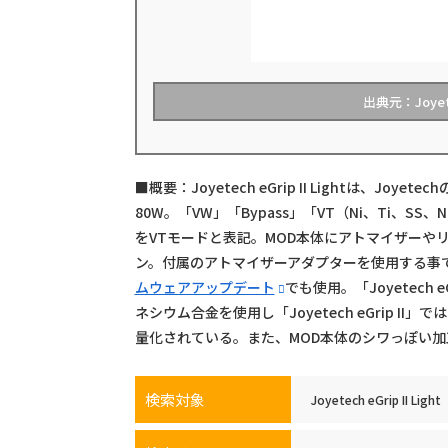
出典元：Joy
■概要：Joyetech eGrip II Lightは、J
80W。「VW」「Bypass」「VT（Ni、Ti、SS、NiC
をVTモードと表記。MOD本体にアトマイザーや
ン。付属のアトマイザーアダプターを使用する事
ムウェアアップデート
でも使用。「Joyetech eG
ネシウム合金を使用し「Joyetech eGrip II」では2
量化されている。また、MOD本体のシワっぽい
検索対象
Joyetech eGrip II Light