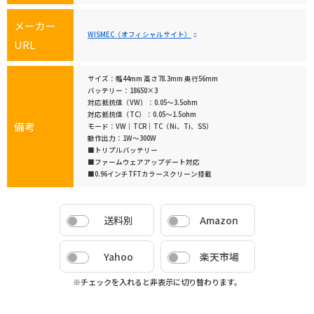
メーカー
WISMEC（オフィシャルサイト）
URL
サイズ：幅44mm 高さ78.3mm 奥行56mm
バッテリー：18650×3
対応抵抗値（VW）：0.05～3.5ohm
対応抵抗値（TC）：0.05～1.5ohm
備考
モード：VW｜TCR｜TC（Ni、Ti、SS）
動作出力：1W～300W
■トリプルバッテリー
■ファームウェアアップデート対応
■0.96インチTFTカラースクリーン搭載
送料別
Amazon
Yahoo
楽天市場
※チェックを入れると非表示に切り替わります。