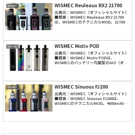
WISMEC Reuleaux RX2 21700
WISMEC
出典元：WISMEC（オフィシャルサイト）
■概要：WISMEC Reuleaux RX2 21700
は、WISMECのテクニカルMOD。21700バ
ッテリー2本を使用し、最大出力は230W。
また、バッテリースリーブを使う事で
18650バッテ...
WISMEC Motiv POD
WISMEC
出典元：WISMEC（オフィシャルサイト）
■概要：WISMEC Motiv PODは、
WISMECのバッテリー内蔵型のAIO（オー
ルインワン）。2200mAhのバッテリーを
内蔵。セットとして容量4mlの交換用カー
トリッジが一つ付属。クリアロ...
WISMEC Sinuous FJ200
WISMEC
出典元：WISMEC（オフィシャルサイト）
■概要：WISMEC Sinuous FJ200は、
WISMECのテクニカルMOD。4600mAhの
バッテリーを内蔵し、最大出力は200W。
スターターキットではセットで
「Divider」クリアロマイ...