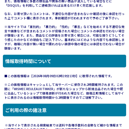
また、価格情報に多数の類似品や関係の無い商品が混入している場合などに
「DISQUS」を利用してご連絡頂ければ出来るだけ早く対応致します。
なお、お寄せ頂いたコメントは、不適切な内容が含まれないか確認の後に承認を行っ
た上でコメント欄に表示されます。事前確認が行われますので予めご了承下さい。
※当サイトでは「差別的」「暴力的」「性的」「暴言」などを始めとする不適切な発
言や画像などが含まれるコメントが投稿された場合にコメントの承認を行わない場合
が御座います。また、商品などの評価をお寄せ頂く場合には、可能な限りどうしてそ
う感じたのかなどの理由もご記入下さい。基本的にはどのような内容でも承認致しま
すが、極端に内容が無い場合や謂れのない誹謗中傷の場合には承認を行わない場合が
御座います。
情報取得時間について
■この価格情報は【2026年08月09日02時19分13秒】に取得された情報です。
※この価格情報はキャッシュとして当サーバーに保存され2時間維持されます。この
間に「WISMEC REULEAUX TINKER」が新たなショップから新規出品された場合や既
に出品しているショップで価格更新が行われた場合など、価格比較情報として当サイ
トに表示されるのは情報取得時間から2時間後ですのでご理解下さい。
ご利用の際の諸注意
※当サイトで表示される検索結果では送料や各種手数料の金額など細かな情報まで