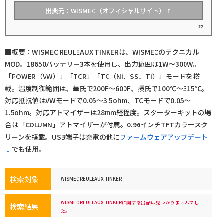
出典元：WISMEC（オフィシャルサイト）
■概要：WISMEC REULEAUX TINKERは、WISMECのテクニカル
MOD。18650バッテリー3本を使用し、出力範囲は1W～300W。
「POWER（VW）」「TCR」「TC（Ni、SS、Ti）」モードを搭
載。温度制御範囲は、華氏で200F～600F、摂氏で100℃～315℃。
対応抵抗値はVWモードで0.05～3.5ohm、TCモードで0.05～
1.5ohm。対応アトマイザーは28mm経程度。スターターキットの場
合は「COLUMN」アトマイザーが付属。0.96インチTFTカラースク
リーンを搭載。USB端子は充電の他に
ファームウェアアップデート
でも使用。
検索対象
WISMEC REULEAUX TINKER
WISMEC REULEAUX TINKERに関する出品は見つかりませんでし
検索結果
た。