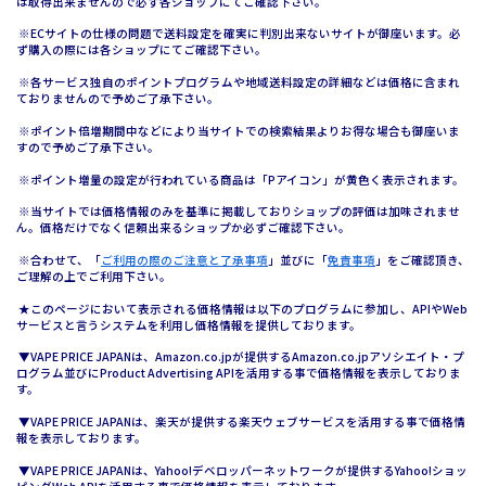
は取得出来ませんので必ず各ショップにてご確認下さい。
※ECサイトの仕様の問題で送料設定を確実に判別出来ないサイトが御座います。必
ず購入の際には各ショップにてご確認下さい。
※各サービス独自のポイントプログラムや地域送料設定の詳細などは価格に含まれ
ておりませんので予めご了承下さい。
※ポイント倍増期間中などにより当サイトでの検索結果よりお得な場合も御座いま
すので予めご了承下さい。
※ポイント増量の設定が行われている商品は「Pアイコン」が黄色く表示されます。
※当サイトでは価格情報のみを基準に掲載しておりショップの評価は加味されませ
ん。価格だけでなく信頼出来るショップか必ずご確認下さい。
※合わせて、「
ご利用の際のご注意と了承事項
」並びに「
免責事項
」をご確認頂き、
ご理解の上でご利用下さい。
★このページにおいて表示される価格情報は以下のプログラムに参加し、APIやWeb
サービスと言うシステムを利用し価格情報を提供しております。
▼VAPE PRICE JAPANは、Amazon.co.jpが提供するAmazon.co.jpアソシエイト・プ
ログラム並びにProduct Advertising APIを活用する事で価格情報を表示しておりま
す。
▼VAPE PRICE JAPANは、楽天が提供する楽天ウェブサービスを活用する事で価格情
報を表示しております。
▼VAPE PRICE JAPANは、Yahoo!デベロッパーネットワークが提供するYahoo!ショッ