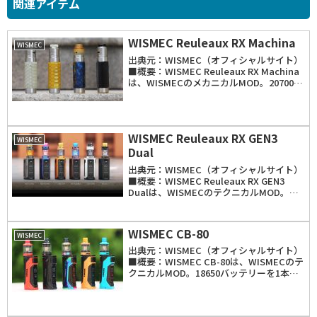
関連アイテム
WISMEC Reuleaux RX Machina
WISMEC
出典元：WISMEC（オフィシャルサイト）
■概要：WISMEC Reuleaux RX Machina
は、WISMECのメカニカルMOD。20700バ
ッテリーの他に、バッテリースリーブを使
う事で18650バッテリーの使用も可能。
JayBoデ...
WISMEC Reuleaux RX GEN3
WISMEC
Dual
出典元：WISMEC（オフィシャルサイト）
■概要：WISMEC Reuleaux RX GEN3
Dualは、WISMECのテクニカルMOD。
JayBo氏のデザイン。18650バッテリーを2
本使用し、出力範囲は1W～230W。
「VW」「TC...
WISMEC CB-80
WISMEC
出典元：WISMEC（オフィシャルサイト）
■概要：WISMEC CB-80は、WISMECのテ
クニカルMOD。18650バッテリーを1本使
用し、出力範囲は1W～80W。「VW」
「Bypass」「TCR」「TC（Ni、SS、
Ti）」モードを搭...