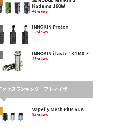
Kodama 180W
41 views
INNOKIN Proton
32 views
INNOKIN iTaste 134 MX-Z
27 views
アクセスランキング｜アトマイザー
Vapefly Mesh Plus RDA
95 views