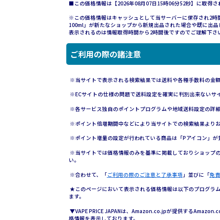
■この価格情報は【2026年08月07日15時06分52秒】に取得
※この価格情報はキャッシュとして当サーバーに保存され2時間維持されます
100ml」が新たなショップから新規出品された場合や既に出
表示されるのは情報取得時間から2時間後ですのでご理解下さ
ご利用の際の諸注意
※当サイトで表示される検索結果では送料や各種手数料の金
※ECサイトの仕様の問題で送料設定を確実に判別出来ないサ
※各サービス独自のポイントプログラムや地域送料設定の詳
※ポイント倍増期間中などにより当サイトでの検索結果より
※ポイント増量の設定が行われている商品は「Pアイコン」が
※当サイトでは価格情報のみを基準に掲載しておりショップ
い。
※合わせて、「
ご利用の際のご注意と了承事項
」並びに「
免
★このページにおいて表示される価格情報は以下のプログラムに
ます。
▼VAPE PRICE JAPANは、Amazon.co.jpが提供するAmazo
格情報を表示しております。