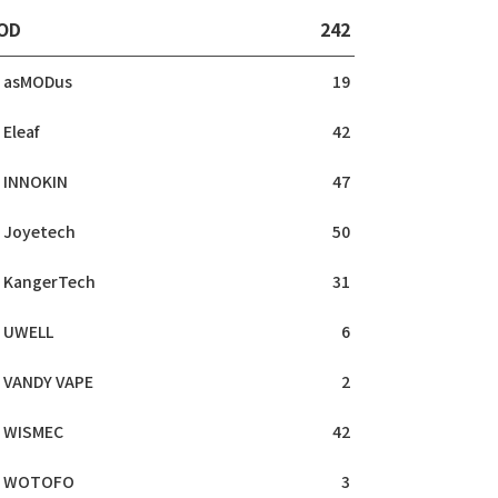
OD
242
asMODus
19
Eleaf
42
INNOKIN
47
Joyetech
50
KangerTech
31
UWELL
6
VANDY VAPE
2
WISMEC
42
WOTOFO
3