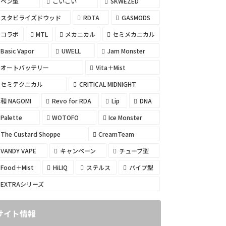
ペン型
こいこい
SKWEZED
スタビライズドウッド
RDTA
GASMODS
コラボ
MTL
メカニカル
セミメカニカル
Basic Vapor
UWELL
Jam Monster
オートバッテリー
Vita＋Mist
セミテクニカル
CRITICAL MIDNIGHT
和 NAGOMI
Revo for RDA
Lip
DNA
Palette
WOTOFO
Ice Monster
The Custard Shoppe
CreamTeam
VANDY VAPE
キャンペーン
チューブ型
Food＋Mist
HiLIQ
ステルス
パイプ型
EXTRAシリーズ
サイト情報