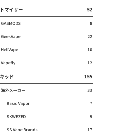
トマイザー
52
GASMODS
8
GeekVape
22
HellVape
10
Vapefly
12
キッド
155
海外メーカー
33
Basic Vapor
7
SKWEZED
9
SS Vape Brands
17