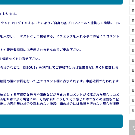
ております。
は、各アカウントでログインすることによりご自身の各プロフィールと連携して簡単にコメ
を入力し、「ゲストとして投稿する」にチェックを入れる事で匿名にてコメント
トや管理者画面には表示されませんのでご安心下さい。
コミ情報などをお寄せ下さい。
場合などに「DISQUS」を利用してご連絡頂ければ出来るだけ早く対応致しま
確認の後に承認を行った上でコメント欄に表示されます。事前確認が行われます
始めとする不適切な発言や画像などが含まれるコメントが投稿された場合にコメ
価をお寄せ頂く場合には、可能な限りどうしてそう感じたのかなどの理由もご記
端に内容が無い場合や謂れのない誹謗中傷の場合には承認を行わない場合が御座