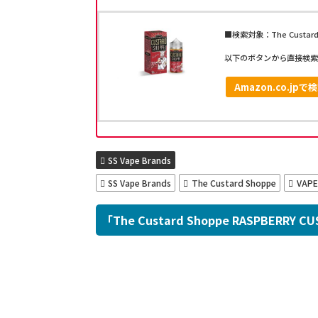
■検索対象：The Custard S
以下のボタンから直接検索
Amazon.co.jpで
SS Vape Brands
SS Vape Brands
The Custard Shoppe
VAPE
「The Custard Shoppe RASPBERRY 