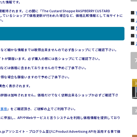
された情報です。
。この間に「The Custard Shoppe RASPBERRY CUSTARD
■
品しているショップで価格更新が行われた場合など、価格比較情報として当サイトに
■
い。
■
■
■
額など細かな情報までは取得出来ませんので必ず各ショップにてご確認下さい。
イトが御座います。必ず購入の際には各ショップにてご確認下さい。
細などは価格に含まれておりませんので予めご了承下さい。
お得な場合も御座いますので予めご了承下さい。
黄色く表示されます。
の評価は加味されません。価格だけでなく信頼出来るショップか必ずご確認下さ
責事項
」をご確認頂き、ご理解の上でご利用下さい。
参加し、APIやWebサービスと言うシステムを利用し価格情報を提供しており
n.co.jpアソシエイト・プログラム並びにProduct Advertising APIを活用する事で価