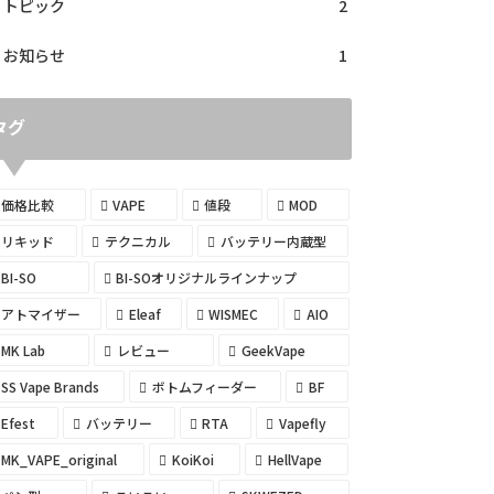
トピック
2
お知らせ
1
タグ
価格比較
VAPE
値段
MOD
リキッド
テクニカル
バッテリー内蔵型
BI-SO
BI-SOオリジナルラインナップ
アトマイザー
Eleaf
WISMEC
AIO
MK Lab
レビュー
GeekVape
SS Vape Brands
ボトムフィーダー
BF
Efest
バッテリー
RTA
Vapefly
MK_VAPE_original
KoiKoi
HellVape