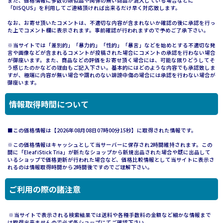
また、価格情報に多数の類似品や関係の無い商品が混入している場合などに
「DISQUS」を利用してご連絡頂ければ出来るだけ早く対応致します。
なお、お寄せ頂いたコメントは、不適切な内容が含まれないか確認の後に承認を行っ
た上でコメント欄に表示されます。事前確認が行われますので予めご了承下さい。
※当サイトでは「差別的」「暴力的」「性的」「暴言」などを始めとする不適切な発
言や画像などが含まれるコメントが投稿された場合にコメントの承認を行わない場合
が御座います。また、商品などの評価をお寄せ頂く場合には、可能な限りどうしてそ
う感じたのかなどの理由もご記入下さい。基本的にはどのような内容でも承認致しま
すが、極端に内容が無い場合や謂れのない誹謗中傷の場合には承認を行わない場合が
御座います。
情報取得時間について
■この価格情報は【2026年08月08日07時00分15秒】に取得された情報です。
※この価格情報はキャッシュとして当サーバーに保存され2時間維持されます。この
間に「Eleaf iStick Tria」が新たなショップから新規出品された場合や既に出品して
いるショップで価格更新が行われた場合など、価格比較情報として当サイトに表示さ
れるのは情報取得時間から2時間後ですのでご理解下さい。
ご利用の際の諸注意
※当サイトで表示される検索結果では送料や各種手数料の金額など細かな情報まで
は取得出来ませんので必ず各ショップにてご確認下さい。