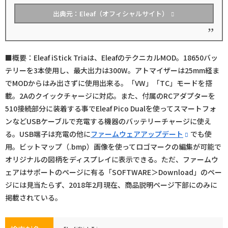
出典元：Eleaf（オフィシャルサイト）
■概要：Eleaf iStick Triaは、EleafのテクニカルMOD。18650バッ
テリーを3本使用し、最大出力は300W。アトマイザーは25mm経ま
でMODからはみ出さずに使用出来る。「VW」「TC」モードを搭
載。2Aのクイックチャージに対応。また、付属のRCアダプターを
510接続部分に装着する事でEleaf Pico Dualを使ってスマートフォ
ンなどUSBケーブルで充電する機器のバッテリーチャージに使え
る。USB端子は充電の他に
ファームウェアアップデート
でも使
用。ビットマップ（.bmp）画像を使ってロゴマークの編集が可能で
オリジナルの図柄をディスプレイに表示できる。ただ、ファームウ
ェアはサポートのページに有る「SOFTWARE＞Download」のペー
ジには見当たらず、2018年2月現在、商品説明ページ下部にのみに
掲載されている。