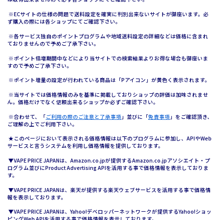
※ECサイトの仕様の問題で送料設定を確実に判別出来ないサイトが御座います。必
ず購入の際には各ショップにてご確認下さい。
※各サービス独自のポイントプログラムや地域送料設定の詳細などは価格に含まれ
ておりませんので予めご了承下さい。
※ポイント倍増期間中などにより当サイトでの検索結果よりお得な場合も御座いま
すので予めご了承下さい。
※ポイント増量の設定が行われている商品は「Pアイコン」が黄色く表示されます。
※当サイトでは価格情報のみを基準に掲載しておりショップの評価は加味されませ
ん。価格だけでなく信頼出来るショップか必ずご確認下さい。
※合わせて、「
ご利用の際のご注意と了承事項
」並びに「
免責事項
」をご確認頂き、
ご理解の上でご利用下さい。
★このページにおいて表示される価格情報は以下のプログラムに参加し、APIやWeb
サービスと言うシステムを利用し価格情報を提供しております。
▼VAPE PRICE JAPANは、Amazon.co.jpが提供するAmazon.co.jpアソシエイト・プ
ログラム並びにProduct Advertising APIを活用する事で価格情報を表示しておりま
す。
▼VAPE PRICE JAPANは、楽天が提供する楽天ウェブサービスを活用する事で価格情
報を表示しております。
▼VAPE PRICE JAPANは、Yahoo!デベロッパーネットワークが提供するYahoo!ショッ
ピングWeb APIを活用する事で価格情報を表示しております。