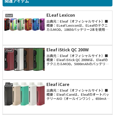
関連アイテム
ELeaf Lexicon
Eleaf
出典元：Eleaf（オフィシャルサイト）■
概要：ELeaf Lexiconは、ELeafのテクニ
カルMOD。18650バッテリー2本を使用
し、出力範囲は1W～235W。「VW」
「TCR」「TC（Ni、SS、Ti）」モードを
搭載。温度制御範囲...
Eleaf iStick QC 200W
Eleaf
出典元：Eleaf（オフィシャルサイト）■
概要：Eleaf iStick QC 200Wは、Eleafの
テクニカルMOD。5000mAhのバッテリー
を内蔵。最大出力は200W。「VW」
「Bypass」「Smart」「TC」などのモー
ドが有り...
Eleaf iCare
Eleaf
出典元：Eleaf（オフィシャルサイト）■
概要：Eleaf iCareは、Eleafのオートバッ
テリーAIO（オールインワン）。650mAh
のバッテリーを内蔵。最大出力は15W。最
大の特徴は100円ライター程度の大きさ
と、パフボタンが無く吸...