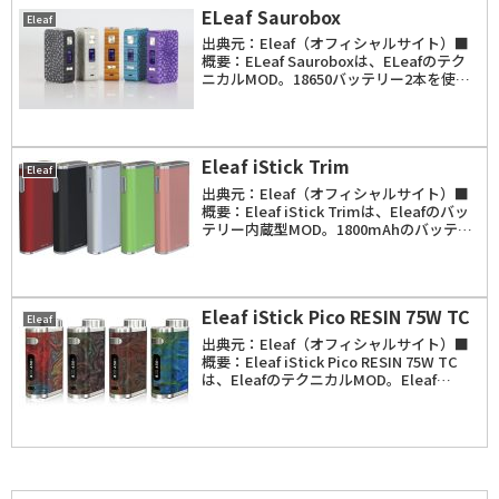
ELeaf Saurobox
Eleaf
出典元：Eleaf（オフィシャルサイト）■
概要：ELeaf Sauroboxは、ELeafのテク
ニカルMOD。18650バッテリー2本を使用
し、出力範囲は1W～220W。「VW」
「TCR」「TC（Ni、SS、Ti）」モードを
搭載。温度制御範...
Eleaf iStick Trim
Eleaf
出典元：Eleaf（オフィシャルサイト）■
概要：Eleaf iStick Trimは、Eleafのバッ
テリー内蔵型MOD。1800mAhのバッテリ
ーを内蔵。2A急速充電に対応している。出
力は「High power」「Modest power...
Eleaf iStick Pico RESIN 75W TC
Eleaf
出典元：Eleaf（オフィシャルサイト）■
概要：Eleaf iStick Pico RESIN 75W TC
は、EleafのテクニカルMOD。Eleaf
iStick Pico 75W TCからの派生商品で、コ
ンパクトながらも「VW」「By...