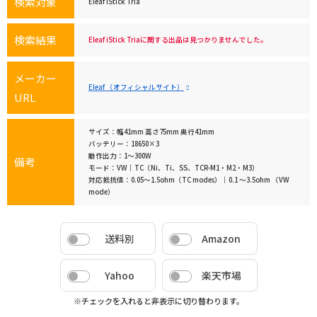
検索対象
Eleaf iStick Tria
検索結果
Eleaf iStick Triaに関する出品は見つかりませんでした。
メーカー
Eleaf （オフィシャルサイト）
URL
サイズ：幅41mm 高さ75mm 奥行41mm
バッテリー：18650×3
動作出力：1～300W
備考
モード：VW｜TC（Ni、Ti、SS、TCR-M1・M2・M3）
対応抵抗値：0.05～1.5ohm（TC modes）｜0.1 ～3.5ohm （VW
mode）
送料別
Amazon
Yahoo
楽天市場
※チェックを入れると非表示に切り替わります。