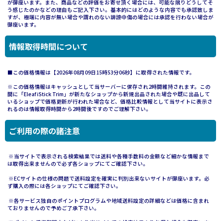
が御座います。また、商品などの評価をお寄せ頂く場合には、可能な限りどうしてそ
う感じたのかなどの理由もご記入下さい。基本的にはどのような内容でも承認致しま
すが、極端に内容が無い場合や謂れのない誹謗中傷の場合には承認を行わない場合が
御座います。
情報取得時間について
■この価格情報は【2026年08月09日15時53分06秒】に取得された情報です。
※この価格情報はキャッシュとして当サーバーに保存され2時間維持されます。この
間に「Eleaf iStick Trim」が新たなショップから新規出品された場合や既に出品して
いるショップで価格更新が行われた場合など、価格比較情報として当サイトに表示さ
れるのは情報取得時間から2時間後ですのでご理解下さい。
ご利用の際の諸注意
※当サイトで表示される検索結果では送料や各種手数料の金額など細かな情報まで
は取得出来ませんので必ず各ショップにてご確認下さい。
※ECサイトの仕様の問題で送料設定を確実に判別出来ないサイトが御座います。必
ず購入の際には各ショップにてご確認下さい。
※各サービス独自のポイントプログラムや地域送料設定の詳細などは価格に含まれ
ておりませんので予めご了承下さい。