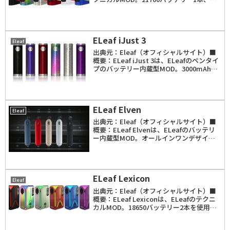
たは18650バッテリー1本を使用し、出力
範囲は1W～100W。「VW」「Bypass」
「T...
ELeaf iJust 3
Eleaf
出典元：Eleaf（オフィシャルサイト）■
概要：ELeaf iJust 3は、ELeafのペンタイ
プのバッテリー内蔵型MOD。3000mAhバ
ッテリーを内蔵し、最大出力は80W。対応
抵抗値は0.1～3.0ohm。対応アトマイザー
は25mm経...
ELeaf Elven
Eleaf
出典元：Eleaf（オフィシャルサイト）■
概要：ELeaf Elvenは、ELeafのバッテリ
ー内蔵型MOD。オールインワンデザイン
のポッドタイプ。360mAhバッテリーを内
蔵し。タンク容量1.6mlの専用ポッドを使
用。ポッドには1.6oh...
ELeaf Lexicon
Eleaf
出典元：Eleaf（オフィシャルサイト）■
概要：ELeaf Lexiconは、ELeafのテクニ
カルMOD。18650バッテリー2本を使用
し、出力範囲は1W～235W。「VW」
「TCR」「TC（Ni、SS、Ti）」モードを