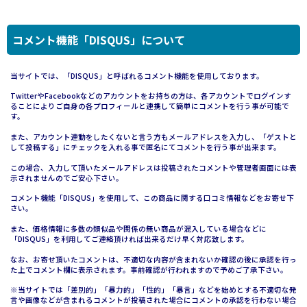
コメント機能「DISQUS」について
当サイトでは、「DISQUS」と呼ばれるコメント機能を使用しております。
TwitterやFacebookなどのアカウントをお持ちの方は、各アカウントでログインす
ることによりご自身の各プロフィールと連携して簡単にコメントを行う事が可能で
す。
また、アカウント連動をしたくないと言う方もメールアドレスを入力し、「ゲストと
して投稿する」にチェックを入れる事で匿名にてコメントを行う事が出来ます。
この場合、入力して頂いたメールアドレスは投稿されたコメントや管理者画面には表
示されませんのでご安心下さい。
コメント機能「DISQUS」を使用して、この商品に関する口コミ情報などをお寄せ下
さい。
また、価格情報に多数の類似品や関係の無い商品が混入している場合などに
「DISQUS」を利用してご連絡頂ければ出来るだけ早く対応致します。
なお、お寄せ頂いたコメントは、不適切な内容が含まれないか確認の後に承認を行っ
た上でコメント欄に表示されます。事前確認が行われますので予めご了承下さい。
※当サイトでは「差別的」「暴力的」「性的」「暴言」などを始めとする不適切な発
言や画像などが含まれるコメントが投稿された場合にコメントの承認を行わない場合