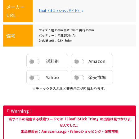
メーカー
Eleaf （オフィシャルサイト）
URL
サイズ：幅15mm 高さ73mm 奥行35mm
備考
バッテリー：内蔵1800mAh
対応抵抗値：0.6～3ohm
送料別
Amazon
Yahoo
楽天市場
※チェックを入れると非表示に切り替わります。
Warning！
当サイトの設定する検索ワードでは「Eleaf iStick Trim」の出品は見つかりま
せんでした。
出品検索元：Amazon.co.jp・Yahooショッピング・楽天市場