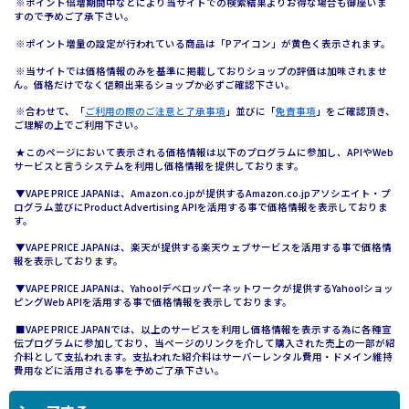
※ポイント倍増期間中などにより当サイトでの検索結果よりお得な場合も御座いま
すので予めご了承下さい。
※ポイント増量の設定が行われている商品は「Pアイコン」が黄色く表示されます。
※当サイトでは価格情報のみを基準に掲載しておりショップの評価は加味されませ
ん。価格だけでなく信頼出来るショップか必ずご確認下さい。
※合わせて、「
ご利用の際のご注意と了承事項
」並びに「
免責事項
」をご確認頂き、
ご理解の上でご利用下さい。
★このページにおいて表示される価格情報は以下のプログラムに参加し、APIやWeb
サービスと言うシステムを利用し価格情報を提供しております。
▼VAPE PRICE JAPANは、Amazon.co.jpが提供するAmazon.co.jpアソシエイト・プ
ログラム並びにProduct Advertising APIを活用する事で価格情報を表示しておりま
す。
▼VAPE PRICE JAPANは、楽天が提供する楽天ウェブサービスを活用する事で価格情
報を表示しております。
▼VAPE PRICE JAPANは、Yahoo!デベロッパーネットワークが提供するYahoo!ショッ
ピングWeb APIを活用する事で価格情報を表示しております。
■VAPE PRICE JAPANでは、以上のサービスを利用し価格情報を表示する為に各種宣
伝プログラムに参加しており、当ページのリンクを介して購入された売上の一部が紹
介料として支払われます。支払われた紹介料はサーバーレンタル費用・ドメイン維持
費用などに活用される事を予めご了承下さい。