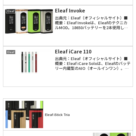
搭載。温度制御範囲...
Eleaf Invoke
Eleaf
出典元：Eleaf（オフィシャルサイト）■
概要：Eleaf Invokeは、Eleafのテクニカ
ルMOD。18650バッテリーを2本使用し、
最大出力は220W。アトマイザーは27mm
経までMODからはみ出さずに使用出来
る。「VW」「TC」モ...
Eleaf iCare 110
Eleaf
出典元：Eleaf（オフィシャルサイト）■
概要：Eleaf iCare Soloは、Eleafのバッテ
リー内蔵型のAIO（オールインワン）。
320mAhのバッテリーを内蔵。最大出力は
10W。「iCare」「iCare mini」の特徴で
あっ...
Eleaf iStick Tria